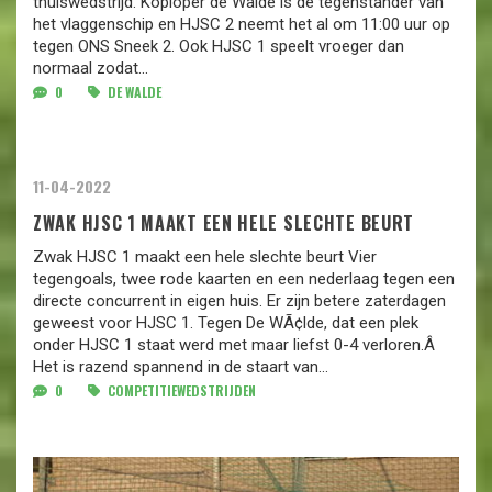
thuiswedstrijd. Koploper de Walde is de tegenstander van
het vlaggenschip en HJSC 2 neemt het al om 11:00 uur op
tegen ONS Sneek 2. Ook HJSC 1 speelt vroeger dan
normaal zodat...
0
DE WALDE
11-04-2022
ZWAK HJSC 1 MAAKT EEN HELE SLECHTE BEURT
Zwak HJSC 1 maakt een hele slechte beurt Vier
tegengoals, twee rode kaarten en een nederlaag tegen een
directe concurrent in eigen huis. Er zijn betere zaterdagen
geweest voor HJSC 1. Tegen De WÃ¢lde, dat een plek
onder HJSC 1 staat werd met maar liefst 0-4 verloren.Â
Het is razend spannend in de staart van...
0
COMPETITIEWEDSTRIJDEN