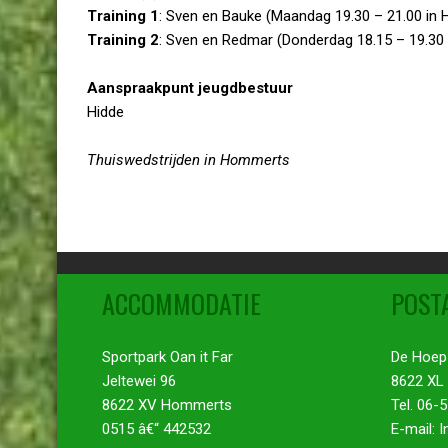
Training 1
:
Sven en Bauke (Maandag 19.30 – 21.00 in
Training 2
:
Sven en Redmar (Donderdag 18.15 – 19.30
Aanspraakpunt jeugdbestuur
Hidde
Thuiswedstrijden in Hommerts
ACCOMMODATIE
POST
Sportpark Oan it Far
De Hoep
Jeltewei 96
8622 XL
8622 XV Hommerts
Tel. 06-
0515 â€“ 442532
E-mail: 