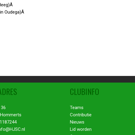
 Heeg)Â
 in Oudega)Â
ADRES
CLUBINFO
 36
Teams
 Hommerts
Contributie
51187244
Nieuws
Info@HJSC.nl
Lid worden