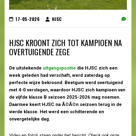
17-05-2026
HJSC
HJSC KROONT ZICH TOT KAMPIOEN NA
OVERTUIGENDE ZEGE
De uitstekende
uitgangspositie
die HJSC zich een
week geleden had verschaft, werd zaterdag op
perfecte wijze bekroond. Beetgum werd overtuigend
met 4-0 verslagen, waardoor HJSC zich kampioen van
de vijfde klasse B seizoen 2025-2026 mag noemen.
Daarmee keert HJSC na Ã©Ã©n seizoen terug in de
vierde klasse. Het werd een schitterende en
onvergetelijke dag.
Video en foto’s staan onder het bericht. Check ook onze