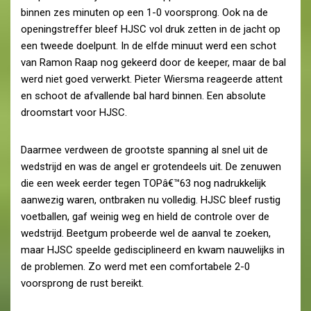
binnen zes minuten op een 1-0 voorsprong. Ook na de
openingstreffer bleef HJSC vol druk zetten in de jacht op
een tweede doelpunt. In de elfde minuut werd een schot
van Ramon Raap nog gekeerd door de keeper, maar de bal
werd niet goed verwerkt. Pieter Wiersma reageerde attent
en schoot de afvallende bal hard binnen. Een absolute
droomstart voor HJSC.
Daarmee verdween de grootste spanning al snel uit de
wedstrijd en was de angel er grotendeels uit. De zenuwen
die een week eerder tegen TOPâ€™63 nog nadrukkelijk
aanwezig waren, ontbraken nu volledig. HJSC bleef rustig
voetballen, gaf weinig weg en hield de controle over de
wedstrijd. Beetgum probeerde wel de aanval te zoeken,
maar HJSC speelde gedisciplineerd en kwam nauwelijks in
de problemen. Zo werd met een comfortabele 2-0
voorsprong de rust bereikt.