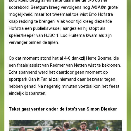
solo koelbloedig af en zette daarmee de 3-0 op het
scorebord. Beetgum kreeg vervolgens nog Ã©Ã©n grote
mogelijkheid, maar tot tweemaal toe wist Erro Hofstra
knap redding te brengen. Vlak voor tijd kreeg diezelfde
Hofstra een publiekswissel, aangezien hij stopt als
speler/keeper van HJSC 1. Luc Huitema kwam als zijn
vervanger binnen de lijnen.
Op dat moment stond het al 4-0 dankzij Herre Bosma, die
een fraaie assist van Redmer van Netten wist te bekronen.
Echt spannend werd het daardoor geen moment op
sportpark Oan it Far, al zal niemand daar bezwaar tegen
hebben gehad. Na negentig minuten voetbal kon het feest
eindelijk losbarsten.
Tekst gaat verder onder de foto’s van Simon Bleeker