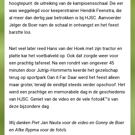
hoogtepunt: de uitreiking van de kampioensschaal. Die eer
was weggelegd voor keeperstrainer Hendrik Feenstra, die
al meer dan dertig jaar betrokken is bij HJSC. Aanvoerder
Jelger de Boer nam de schaal in ontvangst en het feest
barstte los.
Niet veel later reed Hans van der Hoek met zijn tractor en
platte kar het voetbalveld op. Ook dat zorgde weer voor
een prachtig tafereel. Na een rondrit van ongeveer 45
minuten door Jutrijp-Hommerts keerde het gezelschap
terug op sportpark Oan it Far. Daar werd het feest alleen
maar groter, terwijl de eindtijd steeds verder opschoof. Het
werd een prachtige en memorabele dag in de geschiedenis
van HJSC. Geniet van de video en de vele fotoâ€™s van
deze bijzondere dag.
Wij danken Piet Jan Nauta voor de video en Gonny de Boer
en Afke Rypma voor de foto’s.