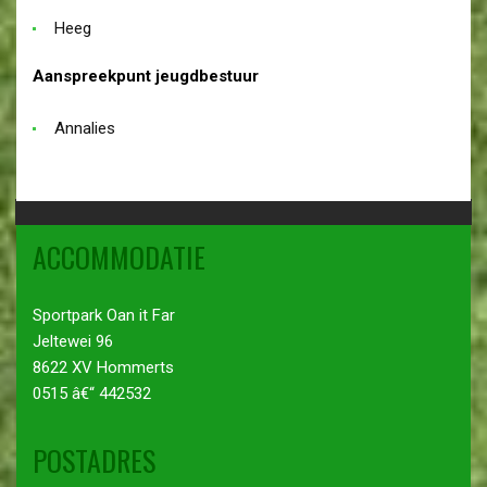
Heeg
Aanspreekpunt jeugdbestuur
Annalies
ACCOMMODATIE
Sportpark Oan it Far
Jeltewei 96
8622 XV Hommerts
0515 â€“ 442532
POSTADRES