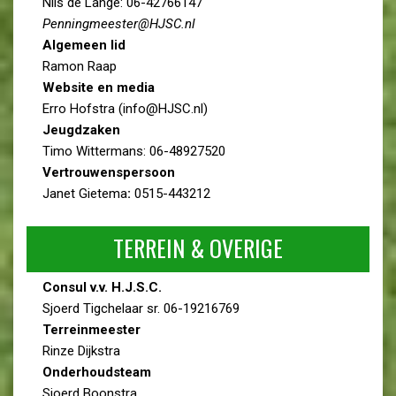
Nils de Lange: 06-42766147
Penningmeester@HJSC.nl
Algemeen lid
Ramon Raap
Website en media
Erro Hofstra (info@HJSC.nl)
Jeugdzaken
Timo Wittermans: 06-48927520
Vertrouwenspersoon
Janet Gietema
:
0515-443212
TERREIN & OVERIGE
Consul v.v. H.J.S.C.
Sjoerd Tigchelaar sr. 06-19216769
Terreinmeester
Rinze Dijkstra
Onderhoudsteam
Sjoerd Boonstra