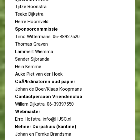
Tjitze Boonstra
Teake Dijkstra
Herre Hoornveld
Sponsorcommissie
Timo Wittermans: 06-48927520
Thomas Graven
Lammert Wiersma
Sander Sijbranda
Hein Kemme
Auke Piet van der Hoek
CoÃ¶rdinatoren oud papier
Johan de Boer/Klaas Koopmans
Contactpersoon Vriendenclub
Willem Dijkstra: 06-39397550
Webmaster
Erro Hofstra: info@HJSC.nl
Beheer Dorpshuis (kantine)
Johan en Femke Brandsma