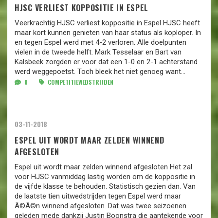
HJSC VERLIEST KOPPOSITIE IN ESPEL
Veerkrachtig HJSC verliest koppositie in Espel HJSC heeft
maar kort kunnen genieten van haar status als koploper. In
en tegen Espel werd met 4-2 verloren. Alle doelpunten
vielen in de tweede helft. Mark Tesselaar en Bart van
Kalsbeek zorgden er voor dat een 1-0 en 2-1 achterstand
werd weggepoetst. Toch bleek het niet genoeg want...
0
COMPETITIEWEDSTRIJDEN
03-11-2018
ESPEL UIT WORDT MAAR ZELDEN WINNEND
AFGESLOTEN
Espel uit wordt maar zelden winnend afgesloten Het zal
voor HJSC vanmiddag lastig worden om de koppositie in
de vijfde klasse te behouden. Statistisch gezien dan. Van
de laatste tien uitwedstrijden tegen Espel werd maar
Ã©Ã©n winnend afgesloten. Dat was twee seizoenen
geleden mede dankzij Justin Boonstra die aantekende voor