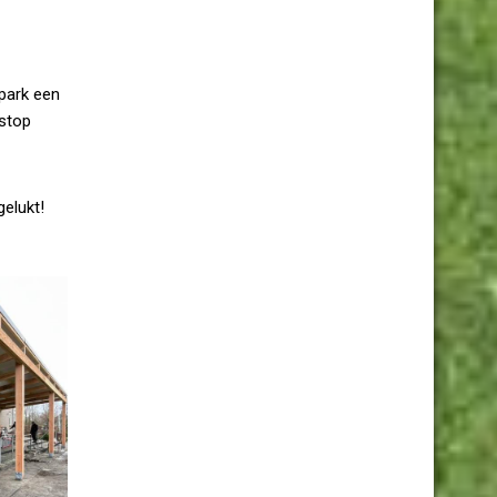
tpark een
rstop
gelukt!