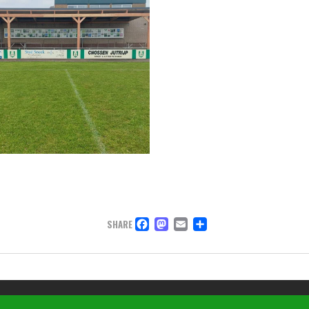
FACEBOOK
MASTODON
EMAIL
DELEN
SHARE