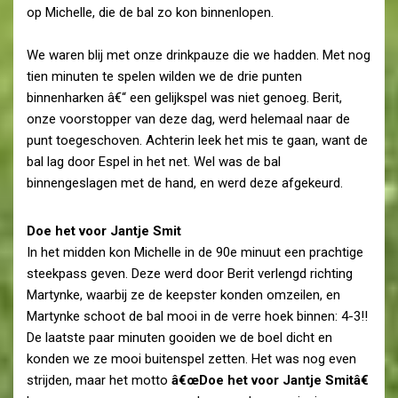
op Michelle, die de bal zo kon binnenlopen.
We waren blij met onze drinkpauze die we hadden. Met nog
tien minuten te spelen wilden we de drie punten
binnenharken â€“ een gelijkspel was niet genoeg. Berit,
onze voorstopper van deze dag, werd helemaal naar de
punt toegeschoven. Achterin leek het mis te gaan, want de
bal lag door Espel in het net. Wel was de bal
binnengeslagen met de hand, en werd deze afgekeurd.
Doe het voor Jantje Smit
In het midden kon Michelle in de 90e minuut een prachtige
steekpass geven. Deze werd door Berit verlengd richting
Martynke, waarbij ze de keepster konden omzeilen, en
Martynke schoot de bal mooi in de verre hoek binnen: 4-3!!
De laatste paar minuten gooiden we de boel dicht en
konden we ze mooi buitenspel zetten. Het was nog even
strijden, maar het motto
â€œDoe het voor Jantje Smitâ€