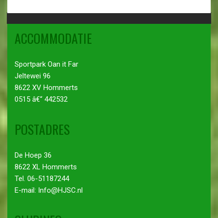
ACCOMMODATIE
Sportpark Oan it Far
Jeltewei 96
8622 XV Hommerts
0515 â€“ 442532
POSTADRES
De Hoep 36
8622 XL Hommerts
Tel. 06-51187244
E-mail: Info@HJSC.nl