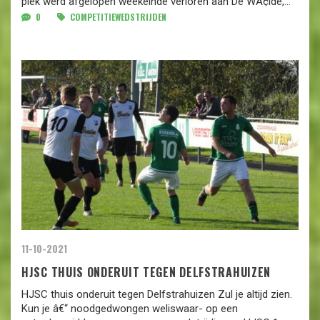
plek werd afgelopen weekeinde verloren aan De WÃ¢lde,...
0
COMPETITIEWEDSTRIJDEN
11-10-2021
HJSC THUIS ONDERUIT TEGEN DELFSTRAHUIZEN
HJSC thuis onderuit tegen Delfstrahuizen Zul je altijd zien.
Kun je â€“ noodgedwongen weliswaar- op een