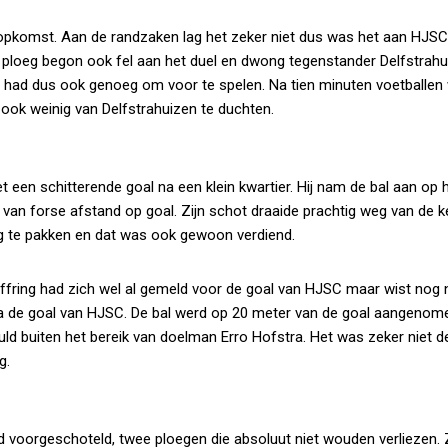
ke opkomst. Aan de randzaken lag het zeker niet dus was het aan HJS
 De ploeg begon ook fel aan het duel en dwong tegenstander Delfstrahu
n had dus ook genoeg om voor te spelen. Na tien minuten voetballen
ook weinig van Delfstrahuizen te duchten.
en schitterende goal na een klein kwartier. Hij nam de bal aan op 
van forse afstand op goal. Zijn schot draaide prachtig weg van de k
 te pakken en dat was ook gewoon verdiend.
ffring had zich wel al gemeld voor de goal van HJSC maar wist nog n
el na de goal van HJSC. De bal werd op 20 meter van de goal aangenom
uld buiten het bereik van doelman Erro Hofstra. Het was zeker niet d
g.
d voorgeschoteld, twee ploegen die absoluut niet wouden verliezen. 