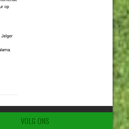
ur op
 Jelger
alama.
VOLG ONS