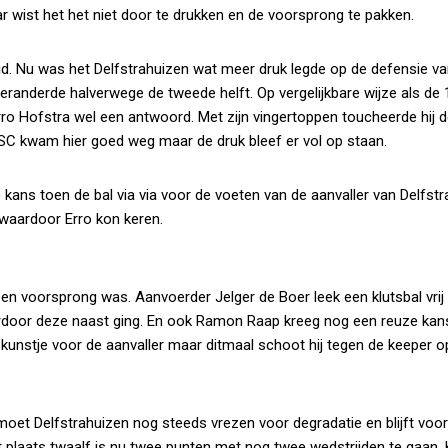
ar wist het het niet door te drukken en de voorsprong te pakken.
id. Nu was het Delfstrahuizen wat meer druk legde op de defensie v
eranderde halverwege de tweede helft. Op vergelijkbare wijze als de
ro Hofstra wel een antwoord. Met zijn vingertoppen toucheerde hij d
JSC kwam hier goed weg maar de druk bleef er vol op staan.
e kans toen de bal via via voor de voeten van de aanvaller van Delfst
 waardoor Erro kon keren.
een voorsprong was. Aanvoerder Jelger de Boer leek een klutsbal vrij 
ardoor deze naast ging. En ook Ramon Raap kreeg nog een reuze kans
kunstje voor de aanvaller maar ditmaal schoot hij tegen de keeper o
oet Delfstrahuizen nog steeds vrezen voor degradatie en blijft vo
et plaats twaalf is nu twee punten met nog twee wedstrijden te gaan