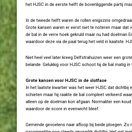
het HJSC in de eerste helft de bovenliggende partij ma
In de tweede helft waren de rollen enigszins omgedraa
Grote kansen waren er eerst niet te noteren maar dat v
de bal in de verre hoek gekruld maar nu had doelman Er
waardoor deze via de paal terug het veld in kaatste. H
Niet heel veel later kreeg Delfstrahuizen weer een grot
belande. Gelukkig voor HJSC schoot hij de bal matig in
Grote kansen voor HJSC in de slotfase
In het laatste kwartier was het weer HJSC dat dichtbij 
schieten maar hij raakte de bal compleet verkeerd wa
alleen op de doelman kon afgaan. Normaliter een koud 
waardoor de score in evenwicht bleef.
Gemende gevoelens naar afloop bij beide ploegen. Zo m
nacompetitie nog steeds gevaarlijk dichtbij. Het gat m