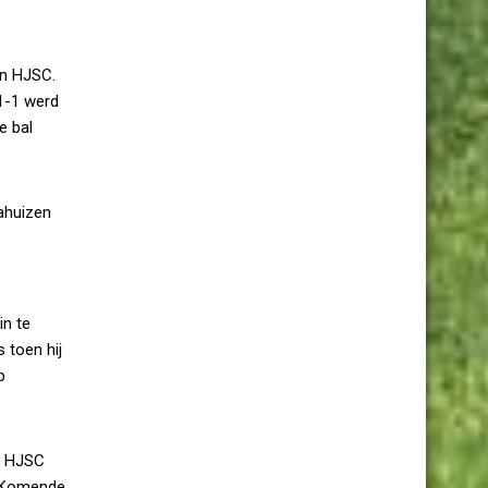
an HJSC.
 1-1 werd
e bal
rahuizen
in te
 toen hij
p
or HJSC
. Komende