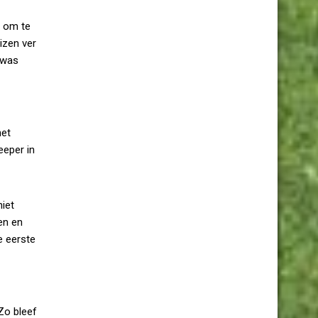
C om te
izen ver
 was
het
eeper in
iet
en en
e eerste
Zo bleef