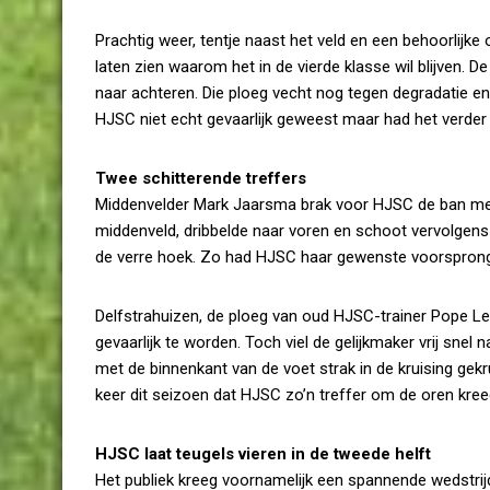
Prachtig weer, tentje naast het veld en een behoorlij
laten zien waarom het in de vierde klasse wil blijven.
naar achteren. Die ploeg vecht nog tegen degradatie e
HJSC niet echt gevaarlijk geweest maar had het verder 
Twee schitterende treffers
Middenvelder Mark Jaarsma brak voor HJSC de ban met e
middenveld, dribbelde naar voren en schoot vervolgens 
de verre hoek. Zo had HJSC haar gewenste voorsprong
Delfstrahuizen, de ploeg van oud HJSC-trainer Pope Le
gevaarlijk te worden. Toch viel de gelijkmaker vrij sn
met de binnenkant van de voet strak in de kruising gekr
keer dit seizoen dat HJSC zo’n treffer om de oren kree
HJSC laat teugels vieren in de tweede helft
Het publiek kreeg voornamelijk een spannende wedstrij