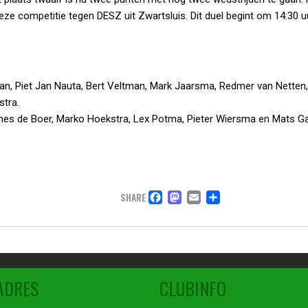
eze competitie tegen DESZ uit Zwartsluis. Dit duel begint om 14:30 u
n, Piet Jan Nauta, Bert Veltman, Mark Jaarsma, Redmer van Netten,
stra.
nes de Boer, Marko Hoekstra, Lex Potma, Pieter Wiersma en Mats G
FACEBOOK
MASTODON
EMAIL
DELEN
SHARE
ADRES
CLUBINFO