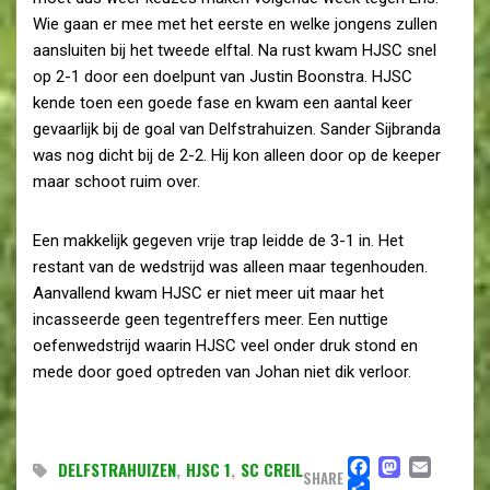
Wie gaan er mee met het eerste en welke jongens zullen
aansluiten bij het tweede elftal. Na rust kwam HJSC snel
op 2-1 door een doelpunt van Justin Boonstra. HJSC
kende toen een goede fase en kwam een aantal keer
gevaarlijk bij de goal van Delfstrahuizen. Sander Sijbranda
was nog dicht bij de 2-2. Hij kon alleen door op de keeper
maar schoot ruim over.
Een makkelijk gegeven vrije trap leidde de 3-1 in. Het
restant van de wedstrijd was alleen maar tegenhouden.
Aanvallend kwam HJSC er niet meer uit maar het
incasseerde geen tegentreffers meer. Een nuttige
oefenwedstrijd waarin HJSC veel onder druk stond en
mede door goed optreden van Johan niet dik verloor.
FACEBO
MAST
EMA
DELFSTRAHUIZEN
,
HJSC 1
,
SC CREIL
SHARE