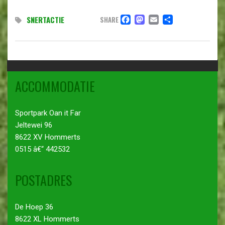
FACEBOOK
MASTODON
EMAIL
DELEN
SNERTACTIE
SHARE
ACCOMMODATIE
Sportpark Oan it Far
Jeltewei 96
8622 XV Hommerts
0515 â€“ 442532
POSTADRES
De Hoep 36
8622 XL Hommerts