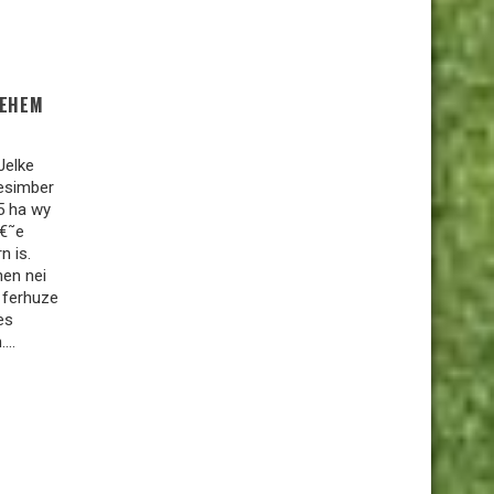
LEHEM
Jelke
desimber
5 ha wy
â€˜e
n is.
nen nei
p ferhuze
es
...