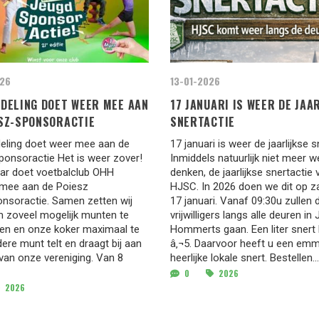
26
13-01-2026
DELING DOET WEER MEE AAN
17 JANUARI IS WEER DE JAA
ESZ-SPONSORACTIE
SNERTACTIE
eling doet weer mee aan de
17 januari is weer de jaarlijkse s
ponsoractie Het is weer zover!
Inmiddels natuurlijk niet meer w
aar doet voetbalclub OHH
denken, de jaarlijkse snertactie 
mee aan de Poiesz
HJSC. In 2026 doen we dit op z
nsoractie. Samen zetten wij
17 januari. Vanaf 09:30u zullen 
m zoveel mogelijk munten te
vrijwilligers langs alle deuren in 
en en onze koker maximaal te
Hommerts gaan. Een liter snert
edere munt telt en draagt bij aan
â‚¬5. Daarvoor heeft u een em
van onze vereniging. Van 8
heerlijke lokale snert. Bestellen...
0
2026
2026