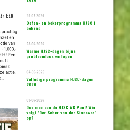
Z: EEN
29-07-2026
Oefen- en bekerprogramma HJSC 1
bekend
 prachtig
inzet en
ctie van
23-06-2026
¬ 1.003,-
Warme HJSC-dagen bijna
.H.! Een
probleemloos verlopen
eeft
oiesz
04-06-2026
ze actie.
...
Volledige programma HJSC-dagen
2026
03-06-2026
Doe mee aan de HJSC WK Pool! Wie
volgt ‘Der Seher von der Sinnewar’
op?