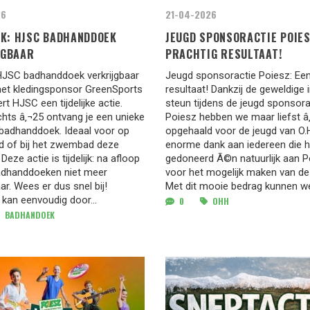
26
21-04-2026
JK: HJSC BADHANDDOEK
JEUGD SPONSORACTIE POIES
JGBAAR
PRACHTIG RESULTAAT!
: HJSC badhanddoek verkrijgbaar
Jeugd sponsoractie Poiesz: Een
t kledingsponsor GreenSports
resultaat! Dankzij de geweldige 
rt HJSC een tijdelijke actie.
steun tijdens de jeugd sponsora
hts â‚¬25 ontvang je een unieke
Poiesz hebben we maar liefst â‚
 badhanddoek. Ideaal voor op
opgehaald voor de jeugd van O.H
nd of bij het zwembad deze
enorme dank aan iedereen die h
eze actie is tijdelijk: na afloop
gedoneerd Ã©n natuurlijk aan P
badhanddoeken niet meer
voor het mogelijk maken van de
aar. Wees er dus snel bij!
Met dit mooie bedrag kunnen we
 kan eenvoudig door...
0
OHH
BADHANDOEK