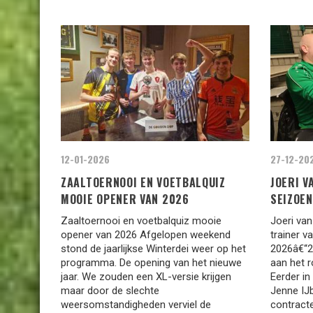
12-01-2026
27-12-20
ZAALTOERNOOI EN VOETBALQUIZ
JOERI V
MOOIE OPENER VAN 2026
SEIZOEN
Zaaltoernooi en voetbalquiz mooie
Joeri va
opener van 2026 Afgelopen weekend
trainer v
stond de jaarlijkse Winterdei weer op het
2026â€“2
programma. De opening van het nieuwe
aan het r
jaar. We zouden een XL-versie krijgen
Eerder i
maar door de slechte
Jenne IJ
weersomstandigheden verviel de
contract