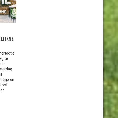
RLIJKSE
nertactie
eg te
van
aterdag
de
Jutrijp en
 kost
mer