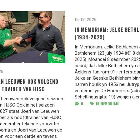
15-12-2025
IN MEMORIAM: JELKE BETH
(1934-2025)
In Memoriam: Jelke Bethlehem 
Bethlehem (23 july 1934 â€“ 8 
2025). Moandei 8 desimber 202
heard, dat Jelke Bethlehem yn 
25
Ã¢ldens fan rom 91 jier ferstoar
Jelke en Geeske Bethlehem bin
AN LEEUWEN OOK VOLGEND
harren houlik yn 1956 nei Jutry
 TRAINER VAN HJSC
en dernei yn De Hommerts (adr
Scheltingastjitte 19) wenjen gien.
n Leeuwen ook volgend seizoen
0
IN MEMORIAM
an HJSC Ook in het seizoen
027 staat Joeri van Leeuwen
oer als hoofdtrainer van HJSC.
n december tekende voorzitter
bema en Joeri van Leeuwen de
en voor een derde en tevens