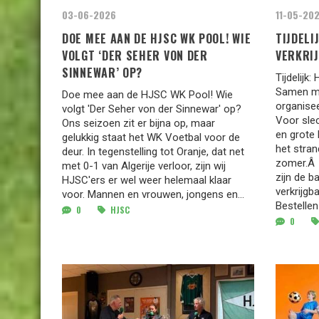
11-05-20
03-06-2026
TIJDELI
DOE MEE AAN DE HJSC WK POOL! WIE
VERKRI
VOLGT ‘DER SEHER VON DER
SINNEWAR’ OP?
Tijdelijk
Samen me
Doe mee aan de HJSC WK Pool! Wie
organisee
volgt 'Der Seher von der Sinnewar' op?
Voor slec
Ons seizoen zit er bijna op, maar
en grote
gelukkig staat het WK Voetbal voor de
het stra
deur. In tegenstelling tot Oranje, dat net
zomer.Â D
met 0-1 van Algerije verloor, zijn wij
zijn de 
HJSC'ers er wel weer helemaal klaar
verkrijgb
voor. Mannen en vrouwen, jongens en...
Bestellen
0
HJSC
0