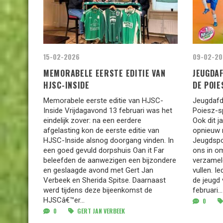
15-02-2026
09-02-20
MEMORABELE EERSTE EDITIE VAN
JEUGDAF
HJSC-INSIDE
DE POI
Memorabele eerste editie van HJSC-
Jeugdafd
Inside Vrijdagavond 13 februari was het
Poiesz-s
eindelijk zover: na een eerdere
Ook dit j
afgelasting kon de eerste editie van
opnieuw 
HJSC-Inside alsnog doorgang vinden. In
Jeugdspo
een goed gevuld dorpshuis Oan it Far
ons in o
beleefden de aanwezigen een bijzondere
verzamel
en geslaagde avond met Gert Jan
vullen. I
Verbeek en Sherida Spitse. Daarnaast
de jeugd 
werd tijdens deze bijeenkomst de
februari...
HJSCâ€™er...
0
0
GERT JAN VERBEEK