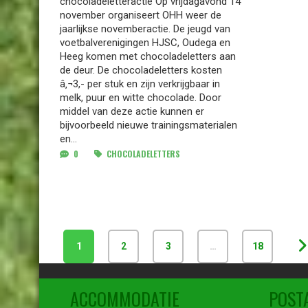
chocoladeletteractie Op vrijdagavond 14
november organiseert OHH weer de
jaarlijkse novemberactie. De jeugd van
voetbalverenigingen HJSC, Oudega en
Heeg komen met chocoladeletters aan
de deur. De chocoladeletters kosten
â‚¬3,- per stuk en zijn verkrijgbaar in
melk, puur en witte chocolade. Door
middel van deze actie kunnen er
bijvoorbeeld nieuwe trainingsmaterialen
en...
0
CHOCOLADELETTERS
1
2
3
…
18
ACCOMMODATIE
POST