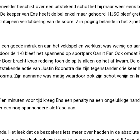
velder beschikt over een uitstekend schot liet hij maar weer eens bl
g. De keeper van Ens heeft de bal enkel maar gehoord. HJSC bleef gret
tbij een verdubbeling van de score. Zijn poging belande in het zijnet
e een goede indruk en aan het veldspel en werklust was weinig op aan
door de 1-0 bleef het spannend op sportpark Oan it Far. Ook omdat 
de Boer bracht knap redding toen de spits alleen op het af kwam. De 
tekende actie van Justin Boonstra die zijn tegenstander drie keer h
re Bosma. Zijn aanname was matig waardoor ook zijn schot venijn en k
 Tien minuten voor tijd kreeg Ens een penalty na een ongelukkige han
er een nog spannendere slotfase aan.
e. Het leek dat de bezoekers iets meer over hadden in de absolute
n te pas. Ens leek ook niet meer te scoren maar in minuut 92 was d