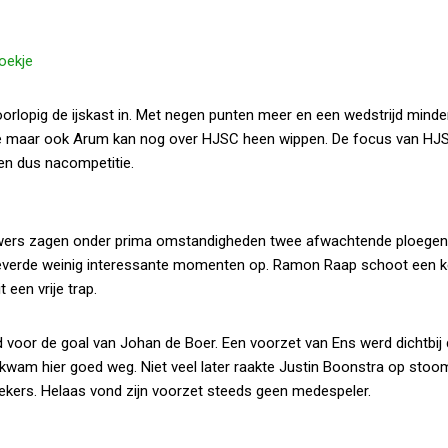
oekje
orlopig de ijskast in. Met negen punten meer en een wedstrijd minde
rde maar ook Arum kan nog over HJSC heen wippen. De focus van HJ
 en dus nacompetitie.
ouwers zagen onder prima omstandigheden twee afwachtende ploege
 leverde weinig interessante momenten op. Ramon Raap schoot een k
 een vrije trap.
 voor de goal van Johan de Boer. Een voorzet van Ens werd dichtbij 
am hier goed weg. Niet veel later raakte Justin Boonstra op stoo
oekers. Helaas vond zijn voorzet steeds geen medespeler.