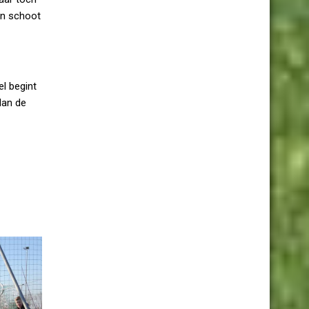
en schoot
l begint
dan de