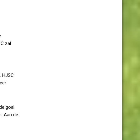
r
SC zal
n. HJSC
eer
de goal
m. Aan de