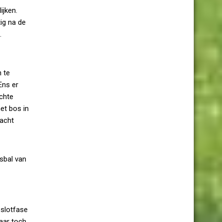
ijken.
ig na de
.
 te
Ens er
echte
et bos in
racht
dsbal van
 slotfase
aar toch