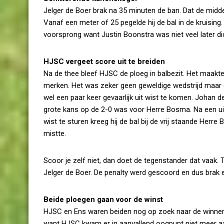
Jelger de Boer brak na 35 minuten de ban. Dat de midden
Vanaf een meter of 25 pegelde hij de bal in de kruisin
voorsprong want Justin Boonstra was niet veel later dich
HJSC vergeet score uit te breiden
Na de thee bleef HJSC de ploeg in balbezit. Het maakt
merken. Het was zeker geen geweldige wedstrijd maar 
wel een paar keer gevaarlijk uit wist te komen. Johan 
grote kans op de 2-0 was voor Herre Bosma. Na een uits
wist te sturen kreeg hij de bal bij de vrij staande Her
mistte.
Scoor je zelf niet, dan doet de tegenstander dat vaak.
Jelger de Boer. De penalty werd gescoord en dus brak 
Beide ploegen gaan voor de winst
HJSC en Ens waren beiden nog op zoek naar de winnend
want HJSC kwam er in aanvallend oogpunt niet meer aa