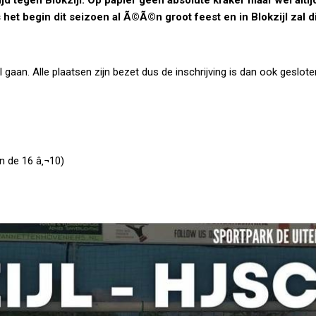
 het begin dit seizoen al Ã©Ã©n groot feest en in Blokzijl zal di
jl gaan. Alle plaatsen zijn bezet dus de inschrijving is dan ook geslote
n de 16 â‚¬10)