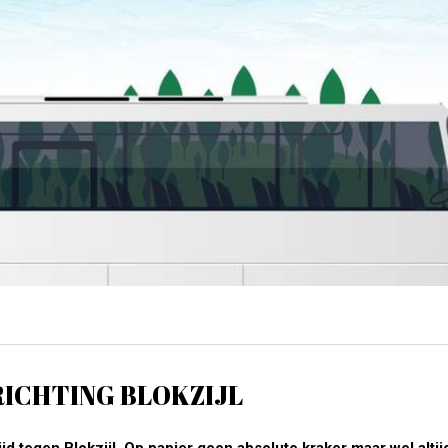
RICHTING BLOKZIJL
d tegen Blokzijl. Op papier geen absolute kraker maar wel altij