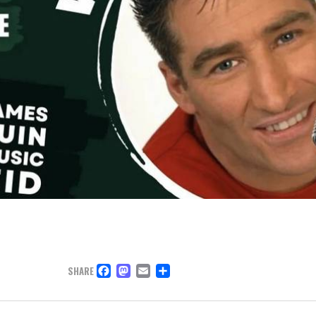
FACEBOOK
MASTODON
EMAIL
DELEN
SHARE