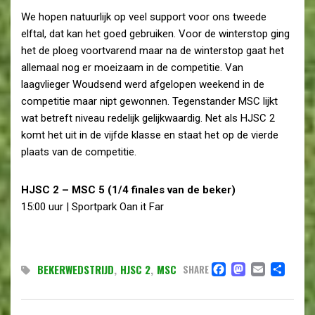
We hopen natuurlijk op veel support voor ons tweede
elftal, dat kan het goed gebruiken. Voor de winterstop ging
het de ploeg voortvarend maar na de winterstop gaat het
allemaal nog er moeizaam in de competitie. Van
laagvlieger Woudsend werd afgelopen weekend in de
competitie maar nipt gewonnen. Tegenstander MSC lijkt
wat betreft niveau redelijk gelijkwaardig. Net als HJSC 2
komt het uit in de vijfde klasse en staat het op de vierde
plaats van de competitie.
HJSC 2 – MSC 5 (1/4 finales van de beker)
15:00 uur | Sportpark Oan it Far
FACEBOO
MASTO
EMAI
DE
BEKERWEDSTRIJD
,
HJSC 2
,
MSC
SHARE