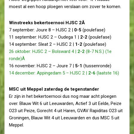
moest al een hoop ploegen verslaan om zover te komen.
Winstreeks bekertoernooi HJSC 2Â
7 september: Joure 8 – HJSC 2 |
0-5
(poulefase)
11 september: HJSC 2 – Oudega 1 |
2-2
(poulefase)
14 september: Sleat 2 – HJSC 2 |
1-2
(poulefase)
26 oktober: HJSC 2 – Bolsward 4 |
2-2
(8-7 N.S.) (1e
ronde)Â
16 november: HJSC 2 – Joure 7 |
5-1
(tussenronde)
14 december: Appingedam 5 – HJSC 2 |
2-6
(laatste 16)
MSC uit Meppel zaterdag de tegenstander
Er zijn in het bekertoernooi dus nog maar acht ploegen
over. Blauw Wit 6 uit Leeuwarden, Actief 3 uit Eelde, Peize
O23 uit Peize, Gorecht 4 uit Haren, GVAV Rapiditas O23 uit
Groningen, Blauw Wit 4 uit Leeuwarden en dus MSC 5 uit
Meppel.