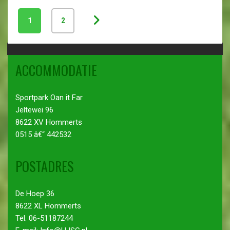
1
2
ACCOMMODATIE
Sportpark Oan it Far
Jeltewei 96
8622 XV Hommerts
0515 â€“ 442532
POSTADRES
De Hoep 36
8622 XL Hommerts
Tel. 06-51187244