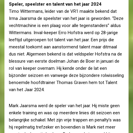
Speler, speelster en talent van het jaar 2024
Timo Wittermans, leider van de VR1 maakte bekend dat
Irma Jaarsma de speelster van het jaar is geworden. “Deze
vechtmachine is een plaag voor alle tegenstanders” aldus
Wittermans. Inval-keeper Erro Hofstra werd op 28-jarige
leeftijd uitgeroepen tot talent van het jaar. Een prijs die
meestal toekomt aan aanstormend talent maar ditmaal
dus niet. Algemeen bekend is dat veldspeler Hofstra na de
blessure van eerste doelman Johan de Boer in januari de
rol van keeper overnam. Hij kende onder de lat een
bijzonder seizoen en vanwege deze bijzondere rolwisseling
benoemde hoofdtrainer Thomas Graven hem tot Talent
van het Jaar 2024.
Mark Jaarsma werd de speler van het jaar. Hij miste geen
enkele training en was op meerdere linies dit seizoen een
belangrijke schakel. Met zijn vrije trappen en penalty’s was
hij regelmatig trefzeker en bovendien is Mark niet meer