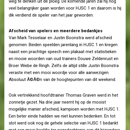
weg te denken uit de ploeg. De komende jaren zal hij nog
veel belangrijker gaan worden voor HJSC 1 en daarom is hij
dik verdiend de speler van het jaar geworden.
Afscheid van spelers en meerdere bedankjes
Van Mark Tesselaar en Justin Boonstra werd afscheid
genomen. Beiden speelden jarenlang in HJSC 1 en kregen
naast een prachtige speech een plakaat met statistieken
en mooie woorden van oud trainers Douwe Zeldenrust en
Broer Wiebe de Ringh. Zelfs de altijd stille Justin Boonstra
veraste met een mooi woordje voor alle aanwezigen.
Absoluut Ã©Ã©n van de hoogtepunten van dit weekend.
Ook vertrekkend hoofdtrainer Thomas Graven werd in het
zonnetje gezet. Na drie jaar neemt hij op de mooist
mogelijke manier afscheid, kampioen worden met HJSC 1.
Een beter einde hadden we niet kunnen bedenken. En tot
slot werd ook nog de gehele selectie van HJSC 1 bedankt
met een mooi beeldje ter nagedachtenis aan dit bijzondere