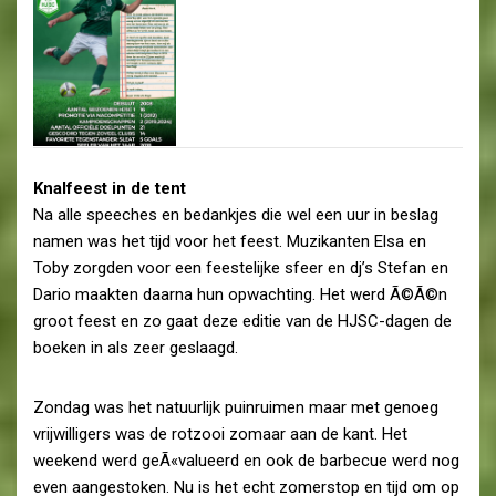
Knalfeest in de tent
Na alle speeches en bedankjes die wel een uur in beslag
namen was het tijd voor het feest. Muzikanten Elsa en
Toby zorgden voor een feestelijke sfeer en dj’s Stefan en
Dario maakten daarna hun opwachting. Het werd Ã©Ã©n
groot feest en zo gaat deze editie van de HJSC-dagen de
boeken in als zeer geslaagd.
Zondag was het natuurlijk puinruimen maar met genoeg
vrijwilligers was de rotzooi zomaar aan de kant. Het
weekend werd geÃ«valueerd en ook de barbecue werd nog
even aangestoken. Nu is het echt zomerstop en tijd om op