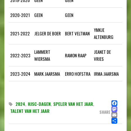
2020-2021
GEEN
GEEN
YMKJE
2021-2022
JELGER DE BOER
BERT VELTMAN
ALTENBURG
LAMMERT
JEANET DE
2022-2023
RAMON RAAP
WIERSMA
VRIES
2023-2024
MARK JAARSMA
ERRO HOFSTRA
IRMA JAARSMA
FA
2024
,
HJSC-DAGEN
,
SPELER VAN HET JAAR
,
MA
TALENT VAN HET JAAR
SHARE
EMA
DE