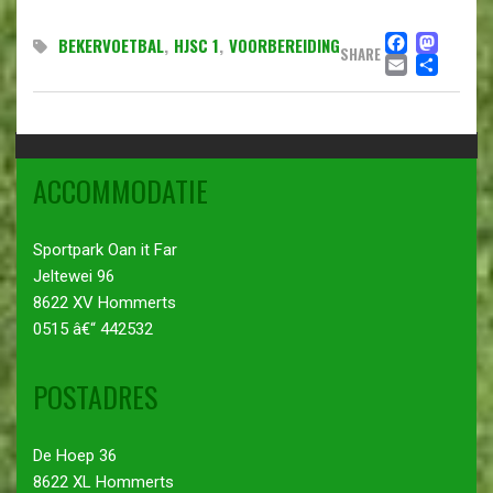
FACE
MA
BEKERVOETBAL
,
HJSC 1
,
VOORBEREIDING
SHARE
EMAIL
DEL
ACCOMMODATIE
Sportpark Oan it Far
Jeltewei 96
8622 XV Hommerts
0515 â€“ 442532
POSTADRES
De Hoep 36
8622 XL Hommerts