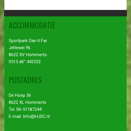
ACCOMMODATIE
Sportpark Oan it Far
Jeltewei 96
8622 XV Hommerts
0515 â€“ 442532
POSTADRES
De Hoep 36
8622 XL Hommerts
Tel. 06-51187244
E-mail: Info@HJSC.nl