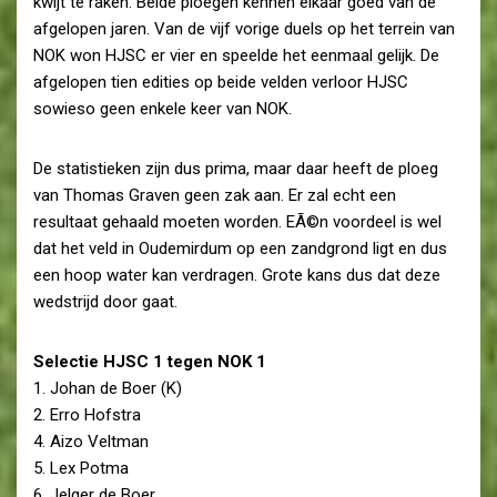
kwijt te raken. Beide ploegen kennen elkaar goed van de
afgelopen jaren. Van de vijf vorige duels op het terrein van
NOK won HJSC er vier en speelde het eenmaal gelijk. De
afgelopen tien edities op beide velden verloor HJSC
sowieso geen enkele keer van NOK.
De statistieken zijn dus prima, maar daar heeft de ploeg
van Thomas Graven geen zak aan. Er zal echt een
resultaat gehaald moeten worden. EÃ©n voordeel is wel
dat het veld in Oudemirdum op een zandgrond ligt en dus
een hoop water kan verdragen. Grote kans dus dat deze
wedstrijd door gaat.
Selectie HJSC 1 tegen NOK 1
1. Johan de Boer (K)
2. Erro Hofstra
4. Aizo Veltman
5. Lex Potma
6. Jelger de Boer