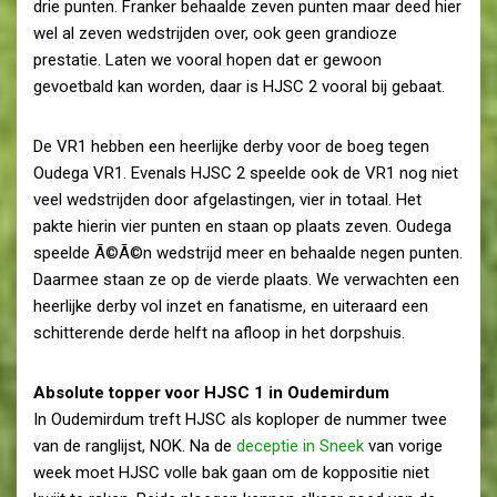
drie punten. Franker behaalde zeven punten maar deed hier
wel al zeven wedstrijden over, ook geen grandioze
prestatie. Laten we vooral hopen dat er gewoon
gevoetbald kan worden, daar is HJSC 2 vooral bij gebaat.
De VR1 hebben een heerlijke derby voor de boeg tegen
Oudega VR1. Evenals HJSC 2 speelde ook de VR1 nog niet
veel wedstrijden door afgelastingen, vier in totaal. Het
pakte hierin vier punten en staan op plaats zeven. Oudega
speelde Ã©Ã©n wedstrijd meer en behaalde negen punten.
Daarmee staan ze op de vierde plaats. We verwachten een
heerlijke derby vol inzet en fanatisme, en uiteraard een
schitterende derde helft na afloop in het dorpshuis.
Absolute topper voor HJSC 1 in Oudemirdum
In Oudemirdum treft HJSC als koploper de nummer twee
van de ranglijst, NOK. Na de
deceptie in Sneek
van vorige
week moet HJSC volle bak gaan om de koppositie niet