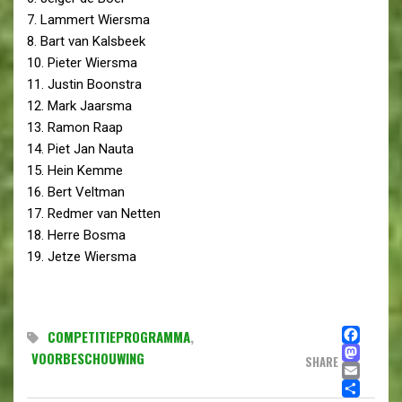
7. Lammert Wiersma
8. Bart van Kalsbeek
10. Pieter Wiersma
11. Justin Boonstra
12. Mark Jaarsma
13. Ramon Raap
14. Piet Jan Nauta
15. Hein Kemme
16. Bert Veltman
17. Redmer van Netten
18. Herre Bosma
19. Jetze Wiersma
FA
COMPETITIEPROGRAMMA
,
MA
VOORBESCHOUWING
SHARE
EMA
DE