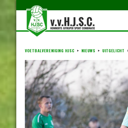
VOETBALVERENIGING HJSC
>
NIEUWS
>
UITGELICHT