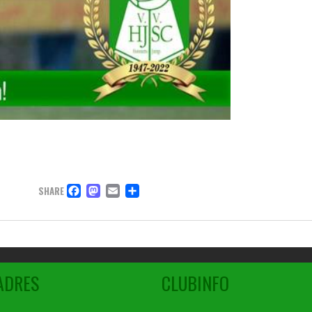
FACEBOOK
MASTODON
EMAIL
DELEN
SHARE
ADRES
CLUBINFO