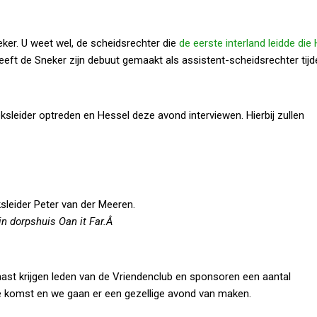
ker. U weet wel, de scheidsrechter die
de eerste interland leidde die
eeft de Sneker zijn debuut gemaakt als assistent-scheidsrechter tijd
sleider optreden en Hessel deze avond interviewen. Hierbij zullen
sleider Peter van der Meeren.
 in dorpshuis Oan it Far.Â
aast krijgen leden van de Vriendenclub en sponsoren een aantal
ie komst en we gaan er een gezellige avond van maken.