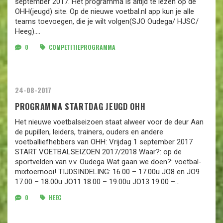
september 2017. Het programma is altijd te lezen op de
OHH(jeugd) site. Op de nieuwe voetbal.nl app kun je alle
teams toevoegen, die je wilt volgen(SJO Oudega/ HJSC/
Heeg)….
0
COMPETITIEPROGRAMMA
24-08-2017
PROGRAMMA STARTDAG JEUGD OHH
Het nieuwe voetbalseizoen staat alweer voor de deur Aan
de pupillen, leiders, trainers, ouders en andere
voetballiefhebbers van OHH: Vrijdag 1 september 2017
START VOETBALSEIZOEN 2017/2018 Waar?: op de
sportvelden van v.v. Oudega Wat gaan we doen?: voetbal-
mixtoernooi! TIJDSINDELING: 16.00 – 17.00u JO8 en JO9
17.00 – 18.00u JO11 18.00 – 19.00u JO13 19.00 –…
0
HEEG