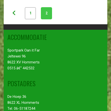
1
2
ACCOMMODATIE
Sportpark Oan it Far
Jeltewei 96
8622 XV Hommerts
0515 â€“ 442532
POSTADRES
De Hoep 36
8622 XL Hommerts
Tel. 06-51187244