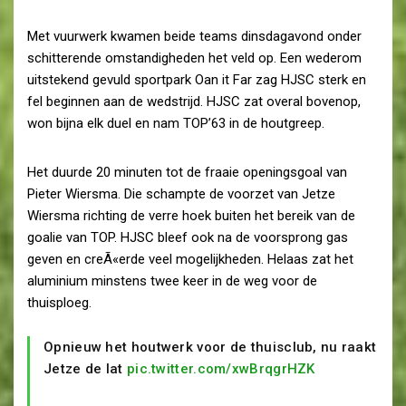
Met vuurwerk kwamen beide teams dinsdagavond onder
schitterende omstandigheden het veld op. Een wederom
uitstekend gevuld sportpark Oan it Far zag HJSC sterk en
fel beginnen aan de wedstrijd. HJSC zat overal bovenop,
won bijna elk duel en nam TOP’63 in de houtgreep.
Het duurde 20 minuten tot de fraaie openingsgoal van
Pieter Wiersma. Die schampte de voorzet van Jetze
Wiersma richting de verre hoek buiten het bereik van de
goalie van TOP. HJSC bleef ook na de voorsprong gas
geven en creÃ«erde veel mogelijkheden. Helaas zat het
aluminium minstens twee keer in de weg voor de
thuisploeg.
Opnieuw het houtwerk voor de thuisclub, nu raakt
Jetze de lat
pic.twitter.com/xwBrqgrHZK