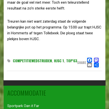
maar de goal viel niet meer. Toch een teleurstellend
resultaat na zo’n sterke eerste helft.
Treuren kan niet want zaterdag staat de volgende
belangrijke pot op het programma. Op 15:00 uur trapt HJSC
in Hommerts af tegen Tollebeek. Die ploeg staat twee
plekjes boven HJSC.
FACE
MA
COMPETITIEWEDSTRIJDEN
,
HJSC 1
,
TOP'63
SHARE
EMAI
DE
ACCOMMODATIE
Sportpark Oan it Far