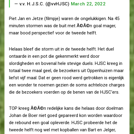
— v.v. H.J.S.C. (@vvHJSC)
March 22, 2022
Piet Jan en Jetze (filmpje) waren de ongelukkigen. Na 45
minuten stormen was de buit met Ã©Ã©n goal mager,
maar bood perspectief voor de tweede helft.
Helaas bleef die storm uit in de tweede helft. Het duel
ontaarde in een pot die gekenmerkt werd door
slordigheden en bovenal hele stevige duels. HJSC kreeg in
totaal twee maal geel, de bezoekers uit Oppenhuizen maar
liefst vijf maal. Dat er geen rood werd getrokken is eigenlijk
een wonder te noemen gezien de soms achteloze charges
die de bezoekers voerden op de benen van de HJSC’ers.
TOP kreeg Ã©Ã©n redelijke kans die helaas door doelman
Johan de Boer niet goed gepareerd kon worden waardoor
de rebound een goal opleverde. HJSC probeerde het de
tweede helft nog wel met kopballen van Bart en Jelger,