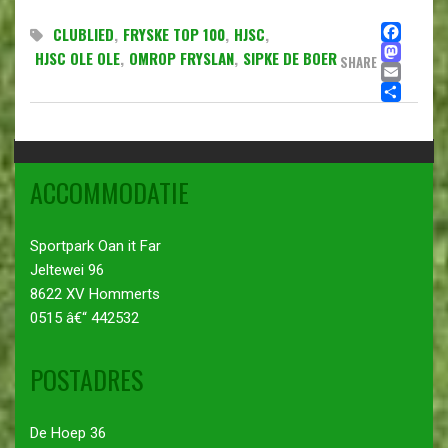
FA
CLUBLIED
,
FRYSKE TOP 100
,
HJSC
,
MA
HJSC OLE OLE
,
OMROP FRYSLAN
,
SIPKE DE BOER
SHARE
EMA
DE
ACCOMMODATIE
Sportpark Oan it Far
Jeltewei 96
8622 XV Hommerts
0515 â€“ 442532
POSTADRES
De Hoep 36