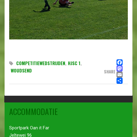
FA
COMPETITIEWEDSTRIJDEN
,
HJSC 1
,
MA
WOUDSEND
SHARE
EMA
DE
ACCOMMODATIE
Sportpark Oan it Far
Jeltewei 96