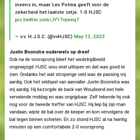
ineens in, maar Lex Potma geeft voor de
zekerheid het laatste zetje. 1-0 HJSC
pic.twitter.com/JY17vyeeq7
— v.v. H.J.S.C. (@vvHJSC)
May 13, 2023
Justin Boonstra ouderwets op dreef
Ook na de voorsprong bleef het wedstrijdbeeld
ongewijzigd. HJSC wou snel uitlopen en dat was goed te
zien. Ondanks het wat stroperige veld was de passing vrij
aardig. Ook het veldspel van aanvaller Justin Boonstra was
vrij aardig. Hij bezorgde de back van Woudsend een hele
vervelende middag en was ongrijpbaar. Zelf tekende hij ook
nog voor de tweede treffer van HJSC. Hij liep bij zijn man
vandaan, wipte de bal over de keeper en kon vervolgens de
bal tegen binnen schieten. En zo stond HJSC al na twintig
minuten op een comfortabele 2-0 voorsprong.