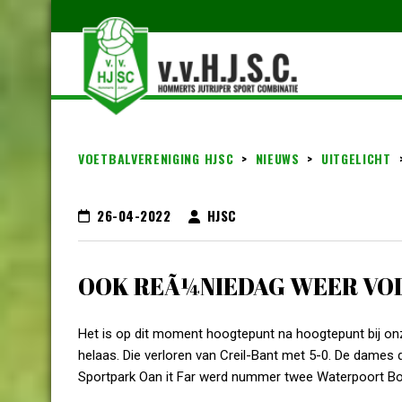
VOETBALVERENIGING HJSC
>
NIEUWS
>
UITGELICHT
26-04-2022
HJSC
OOK REÃ¼NIEDAG WEER VO
Het is op dit moment hoogtepunt na hoogtepunt bij onz
helaas. Die verloren van Creil-Bant met 5-0. De dames 
Sportpark Oan it Far werd nummer twee Waterpoort Boys 