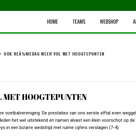
HOME
TEAMS
WEBSHOP
A
>
OOK REÃ¼NIEDAG WEER VOL MET HOOGTEPUNTEN
L MET HOOGTEPUNTEN
e voetbalvereniging. De prestaties van ons eerste elftal even wegge
deden het wel uitstekend en namen alvast een klein voorschot op de t
in een bizarre wedstrijd met ruime cijfers verslagen (7-4).