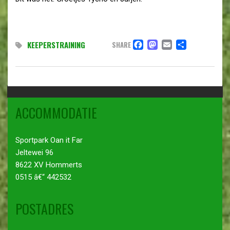
FACEBOOK
MASTODO
EMAIL
DELEN
KEEPERSTRAINING
SHARE
ACCOMMODATIE
Sportpark Oan it Far
Jeltewei 96
8622 XV Hommerts
0515 â€“ 442532
POSTADRES