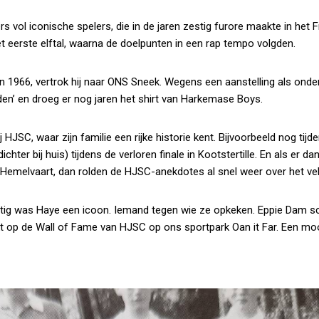
vol iconische spelers, die in de jaren zestig furore maakte in het F
het eerste elftal, waarna de doelpunten in een rap tempo volgden.
1966, vertrok hij naar ONS Sneek. Wegens een aanstelling als onde
en’ en droeg er nog jaren het shirt van Harkemase Boys.
HJSC, waar zijn familie een rijke historie kent. Bijvoorbeeld nog tij
hter bij huis) tijdens de verloren finale in Kootstertille. En als er da
 Hemelvaart, dan rolden de HJSC-anekdotes al snel weer over het vel
estig was Haye een icoon. Iemand tegen wie ze opkeken. Eppie Dam s
eekt op de Wall of Fame van HJSC op ons sportpark Oan it Far. Een mo