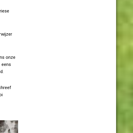
riese
rwijzer
dens onze
n eens
d.
chreef
oi