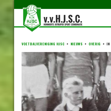
VOETBALVERENIGING HJSC
>
NIEUWS
>
OVERIG
>
IN