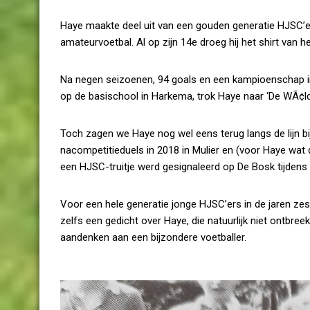
Haye maakte deel uit van een gouden generatie HJSC’ers 
amateurvoetbal. Al op zijn 14e droeg hij het shirt van 
Na negen seizoenen, 94 goals en een kampioenschap in 
op de basischool in Harkema, trok Haye naar ‘De WÃ¢ld
Toch zagen we Haye nog wel eens terug langs de lijn bij 
nacompetitieduels in 2018 in Mulier en (voor Haye wat dic
een HJSC-truitje werd gesignaleerd op De Bosk tijdens
Voor een hele generatie jonge HJSC’ers in de jaren z
zelfs een gedicht over Haye, die natuurlijk niet ontbr
aandenken aan een bijzondere voetballer.