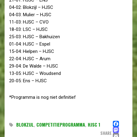
04-02: Blokzijl – HJSC
04-03: Mulier – HJSC
11-03: HJSC – CVO
18-03: LSC – HJSC
25-03: HJSC – Bakhuizen
01-04: HJSC – Espel
15-04: Hielpen – HJSC
22-04: HJSC – Arum
29-04: De Walde – HJSC
13-05: HJSC – Woudsend
20-05: Ens – HJSC
*Programma is nog niet definitief
FAC
BLOKZIJL
,
COMPETITIEPROGRAMMA
,
HJSC 1
MAS
SHARE