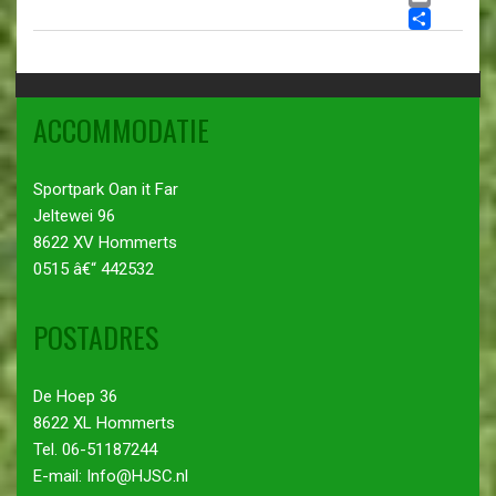
EMA
DEL
ACCOMMODATIE
Sportpark Oan it Far
Jeltewei 96
8622 XV Hommerts
0515 â€“ 442532
POSTADRES
De Hoep 36
8622 XL Hommerts
Tel. 06-51187244
E-mail: Info@HJSC.nl