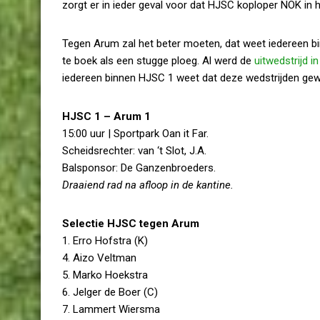
zorgt er in ieder geval voor dat HJSC koploper NOK in h
Tegen Arum zal het beter moeten, dat weet iedereen bin
te boek als een stugge ploeg. Al werd de
uitwedstrijd 
iedereen binnen HJSC 1 weet dat deze wedstrijden ge
HJSC 1 – Arum 1
15:00 uur | Sportpark Oan it Far.
Scheidsrechter: van ‘t Slot, J.A.
Balsponsor: De Ganzenbroeders.
Draaiend rad na afloop in de kantine.
Selectie HJSC tegen Arum
1. Erro Hofstra (K)
4. Aizo Veltman
5. Marko Hoekstra
6. Jelger de Boer (C)
7. Lammert Wiersma