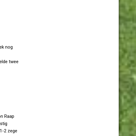
eek nog
elde twee
on Raap
stig
1-2 zege