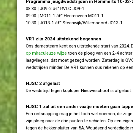
Programma jeugdwedstrijden in Hommerts 10-02-
08:30 | JO9-2 â€“ RVLC JO9-1
09:00 | MO11-1 â€“ Heerenveen MO11-1
10:30 | JO13-1 â€“ Steenwijk/Willemsoord JO13-1
VR1 zijn 2024 uitstekend begonnen
Ons damesteam kent een uitstekende start van 2024. D
op miraculeuze wijze
toen de ploeg van een 2-4 achter
laagvliegers, dat moet gezegd worden. Zaterdag is QVC
wedstrijden minder. De VR1 kunnen dus rekenen op een p
HJSC 2 afgelast
De wedstrijd tegen koploper Nieuweschoot is afgelast.
HJSC 1 zal uit een ander vaatje moeten gaan tappe
Een ontsnapping mag je het toch wel noemen, de zege
zijn ploeg naar de drie punten te schieten. Op een eig
tegen de hekkensluiter van 5A. Woudsend verdedigde