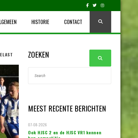
LGEMEEN
HISTORIE
CONTACT
ZOEKEN
GELAST
MEEST RECENTE BERICHTEN
07-08-2026
Ook HJSC 2 en de HJSC VR1 kennen
hun competitie