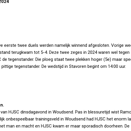
2024
e eerste twee duels werden namelijk winnend afgesloten. Vorige w
stand terugkwam tot 5-4. Deze twee zeges in 2024 waren wel tegen
 de tegenstander. Die ploeg staat twee plekken hoger (5e) maar spe
ittige tegenstander. De wedstijd in Stavoren begint om 14:00 uur.
n.
 van HJSC dinsdagavond in Woudsend. Pas in blessuretijd wist Ram
enlijk onbespeelbaar trainingsveld in Woudsend had HJSC het enorm la
 met man en macht en HJSC kwam er maar sporadisch doorheen. De 