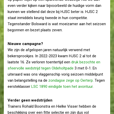
even verder kijken naar bijvoorbeeld de huidige vorm dan
kunnen we stellend dat deze bij HJSC beter is. HJSC 2
staat inmiddels keurig tweede in hun competitie.
Tegenstander Bolsward is wat moeizamer aan het seizoen
begonnen en bezet plaats zeven.
Nieuwe campagne?
We zijn de afgelopen jaren natuurlijk verwend met
bekersprookjes. In 2022-2023 kwam HJSC 2 al tot de
laatste 16. Ze verloren toentertijd een
druk bezochte en
sfeervolle wedstrijd tegen Oldeholtpade
3 met 0-1. En
uiteraard was ons vlaggenschip vorig seizoen middelpunt
van belangstelling na de
zondagse zege op Oerterp
. Tegen
eersteklasser
LSC 1890 eindigde toen het avontuur
.
Verder geen wedstrijden
Trainers Rohald Boonstra en Hielke Visser hebben de
beschikking over een fitte selectie en zijn dus vol