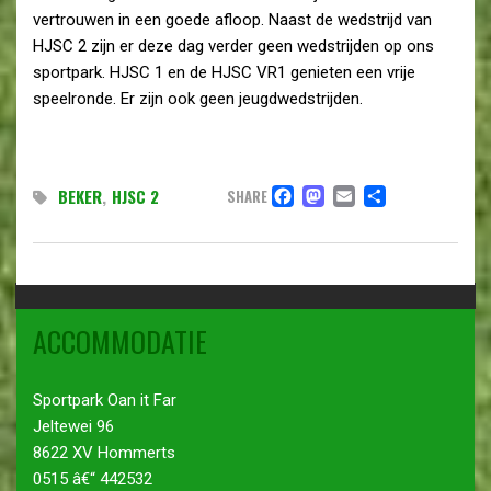
vertrouwen in een goede afloop. Naast de wedstrijd van
HJSC 2 zijn er deze dag verder geen wedstrijden op ons
sportpark. HJSC 1 en de HJSC VR1 genieten een vrije
speelronde. Er zijn ook geen jeugdwedstrijden.
FACEBOOK
MASTODON
EMAIL
DELEN
BEKER
,
HJSC 2
SHARE
ACCOMMODATIE
Sportpark Oan it Far
Jeltewei 96
8622 XV Hommerts
0515 â€“ 442532