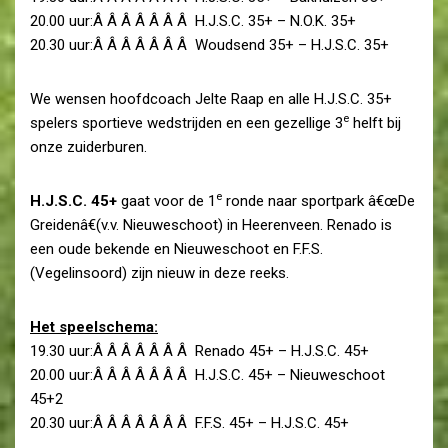
20.00 uur:Â Â Â Â Â Â Â H.J.S.C. 35+ – N.O.K. 35+
20.30 uur:Â Â Â Â Â Â Â Woudsend 35+ – H.J.S.C. 35+
We wensen hoofdcoach Jelte Raap en alle H.J.S.C. 35+
e
spelers sportieve wedstrijden en een gezellige 3
helft bij
onze zuiderburen.
e
H.J.S.C. 45+
gaat voor de 1
ronde naar sportpark â€œDe
Greidenâ€(v.v. Nieuweschoot) in Heerenveen. Renado is
een oude bekende en Nieuweschoot en F.F.S.
(Vegelinsoord) zijn nieuw in deze reeks.
Het speelschema:
19.30 uur:Â Â Â Â Â Â Â Renado 45+ – H.J.S.C. 45+
20.00 uur:Â Â Â Â Â Â Â H.J.S.C. 45+ – Nieuweschoot
45+2
20.30 uur:Â Â Â Â Â Â Â F.F.S. 45+ – H.J.S.C. 45+