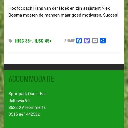
Hoofdcoach Hans van der Hoek en zijn assistent Niek
Bosma moeten de mannen maar goed motiveren. Succes!
FACEBOOK
MASTODO
EMAIL
DELE
HJSC 35+
,
HJSC 45+
SHARE
ACCOMMODATIE
Sportpark Oan it Far
Jeltewei 96
8622 XV Hommerts
0515 â€“ 442532