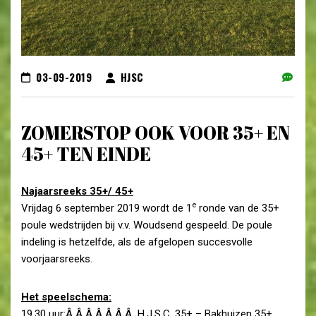
03-09-2019
HJSC
ZOMERSTOP OOK VOOR 35+ EN
45+ TEN EINDE
Najaarsreeks 35+/ 45+
e
Vrijdag 6 september 2019 wordt de 1
ronde van de 35+
poule wedstrijden bij v.v. Woudsend gespeeld. De poule
indeling is hetzelfde, als de afgelopen succesvolle
voorjaarsreeks.
Het speelschema:
19.30 uur:Â Â Â Â Â Â Â H.J.S.C. 35+ – Bakhuizen 35+