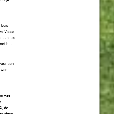
e buis
lke Visser
ansen, die
met het
 voor een
euwen
en van
e
©, de
ze eigen