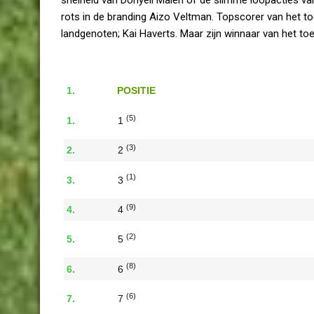
rots in de branding Aizo Veltman. Topscorer van het toe
landgenoten; Kai Haverts. Maar zijn winnaar van het to
POSITIE
(5)
1
(3)
2
(1)
3
(9)
4
(2)
5
(8)
6
(6)
7