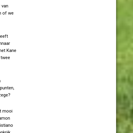
r van
n of we
heeft
innaar
 met Kane
e twee
n
 punten,
dzege?
et mooi
 Ramon
istiano
nkrijk