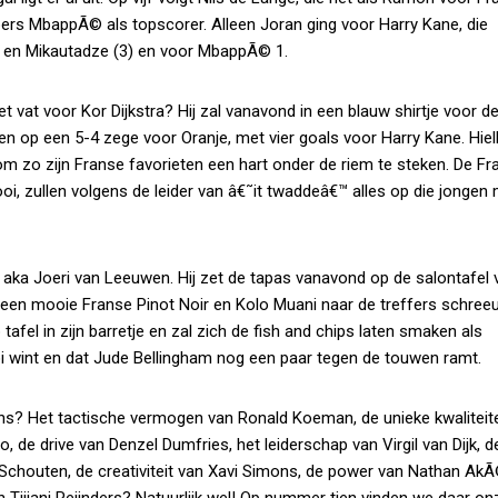
pers MbappÃ© als topscorer. Alleen Joran ging voor Harry Kane, die
 en Mikautadze (3) en voor MbappÃ© 1.
et vat voor Kor Dijkstra? Hij zal vanavond in een blauw shirtje voor d
open op een 5-4 zege voor Oranje, met vier goals voor Harry Kane. Hie
om zo zijn Franse favorieten een hart onder de riem te steken. De Fr
, zullen volgens de leider van â€˜it twaddeâ€™ alles op die jongen 
 aka Joeri van Leeuwen. Hij zet de tapas vanavond op de salontafel
 een mooie Franse Pinot Noir en Kolo Muani naar de treffers schre
fel in zijn barretje en zal zich de fish and chips laten smaken als
oi wint en dat Jude Bellingham nog een paar tegen de touwen ramt.
ns? Het tactische vermogen van Ronald Koeman, de unieke kwaliteit
e drive van Denzel Dumfries, het leiderschap van Virgil van Dijk, d
dy Schouten, de creativiteit van Xavi Simons, de power van Nathan AkÃ
 Tijjani Reijnders? Natuurlijk wel! Op nummer tien vinden we daar on