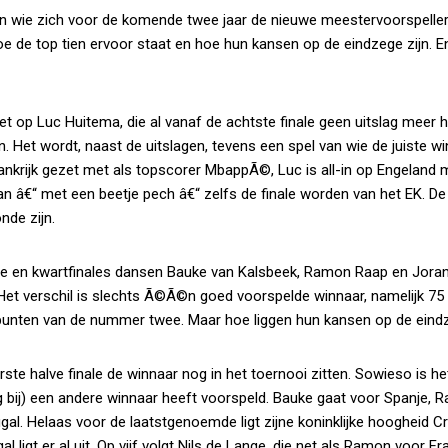
en wie zich voor de komende twee jaar de nieuwe meestervoorspelle
de top tien ervoor staat en hoe hun kansen op de eindzege zijn. E
et op Luc Huitema, die al vanaf de achtste finale geen uitslag meer 
n. Het wordt, naast de uitslagen, tevens een spel van wie de juiste w
Frankrijk gezet met als topscorer MbappÃ©, Luc is all-in op Engeland
 kan â€“ met een beetje pech â€“ zelfs de finale worden van het EK. D
nde zijn.
te en kwartfinales dansen Bauke van Kalsbeek, Ramon Raap en Jora
Het verschil is slechts Ã©Ã©n goed voorspelde winnaar, namelijk 75
g punten van de nummer twee. Maar hoe liggen hun kansen op de ein
ste halve finale de winnaar nog in het toernooi zitten. Sowieso is h
og bij) een andere winnaar heeft voorspeld. Bauke gaat voor Spanje,
gal. Helaas voor de laatstgenoemde ligt zijne koninklijke hoogheid Cr
l ligt er al uit. Op vijf volgt Nils de Lange, die net als Ramon voor Fra