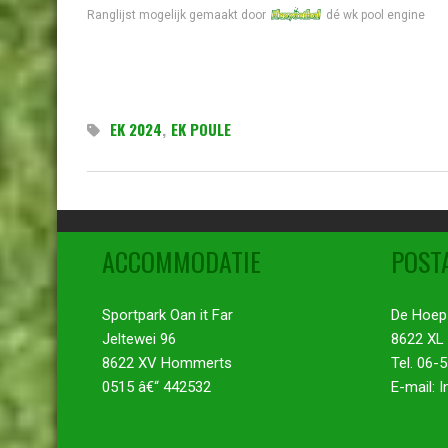
Ranglijst mogelijk gemaakt door
dé wk pool engine
(23)
19
(24)
20
(17)
21
EK 2024
,
EK POULE
(19)
22
(21)
23
(22)
ACCOMMODATIE
POST
24
(25)
25
Sportpark Oan it Far
De Hoep
(26)
26
Jeltewei 96
8622 XL
8622 XV Hommerts
Tel. 06-
(27)
27
0515 â€“ 442532
E-mail: 
(28)
28