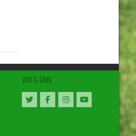
9040
9016
8990
8790
8745
VOLG ONS
8727
8355
8205
8125
8105