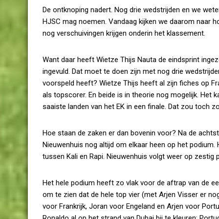
De ontknoping nadert. Nog drie wedstrijden en we wet
HJSC mag noemen. Vandaag kijken we daarom naar hoe 
nog verschuivingen krijgen onderin het klassement.
Want daar heeft Wietze Thijs Nauta de eindsprint ingez
ingevuld. Dat moet te doen zijn met nog drie wedstrijde
voorspeld heeft? Wietze Thijs heeft al zijn fiches op 
als topscorer. En beide is in theorie nog mogelijk. Het
saaiste landen van het EK in een finale. Dat zou toch zo
Hoe staan de zaken er dan bovenin voor? Na de achts
Nieuwenhuis nog altijd om elkaar heen op het podium. 
tussen Kali en Rapi. Nieuwenhuis volgt weer op zesti
Het hele podium heeft zo vlak voor de aftrap van de eer
om te zien dat de hele top vier (met Arjen Visser er n
voor Frankrijk, Joran voor Engeland en Arjen voor Portu
Ronaldo al op het strand van Dubai bij te kleuren; Portuga