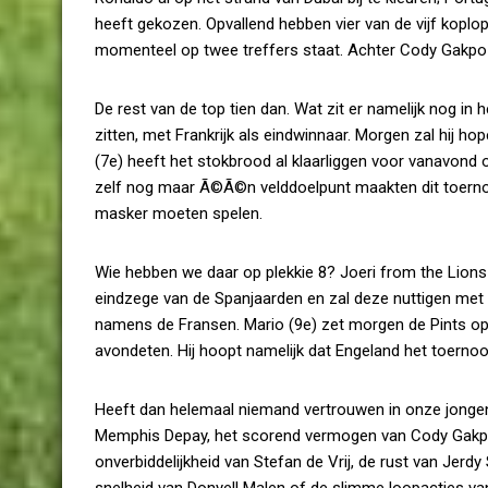
heeft gekozen. Opvallend hebben vier van de vijf koplo
momenteel op twee treffers staat. Achter Cody Gakpo
De rest van de top tien dan. Wat zit er namelijk nog in h
zitten, met Frankrijk als eindwinnaar. Morgen zal hij h
(7e) heeft het stokbrood al klaarliggen voor vanavond 
zelf nog maar Ã©Ã©n velddoelpunt maakten dit toernooi
masker moeten spelen.
Wie hebben we daar op plekkie 8? Joeri from the Lions
eindzege van de Spanjaarden en zal deze nuttigen met
namens de Fransen. Mario (9e) zet morgen de Pints op ta
avondeten. Hij hoopt namelijk dat Engeland het toerno
Heeft dan helemaal niemand vertrouwen in onze jonge
Memphis Depay, het scorend vermogen van Cody Gakpo, d
onverbiddelijkheid van Stefan de Vrij, de rust van Jer
snelheid van Donyell Malen of de slimme loopacties van