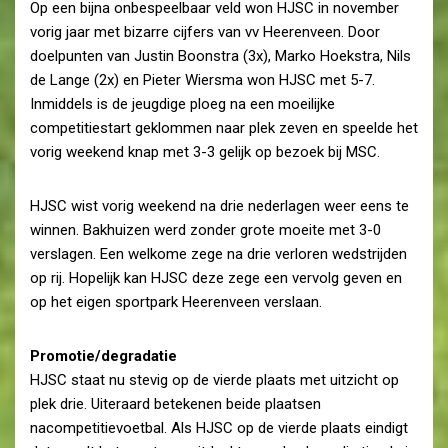
Op een bijna onbespeelbaar veld won HJSC in november
vorig jaar met bizarre cijfers van vv Heerenveen. Door
doelpunten van Justin Boonstra (3x), Marko Hoekstra, Nils
de Lange (2x) en Pieter Wiersma won HJSC met 5-7.
Inmiddels is de jeugdige ploeg na een moeilijke
competitiestart geklommen naar plek zeven en speelde het
vorig weekend knap met 3-3 gelijk op bezoek bij MSC.
HJSC wist vorig weekend na drie nederlagen weer eens te
winnen. Bakhuizen werd zonder grote moeite met 3-0
verslagen. Een welkome zege na drie verloren wedstrijden
op rij. Hopelijk kan HJSC deze zege een vervolg geven en
op het eigen sportpark Heerenveen verslaan.
Promotie/degradatie
HJSC staat nu stevig op de vierde plaats met uitzicht op
plek drie. Uiteraard betekenen beide plaatsen
nacompetitievoetbal. Als HJSC op de vierde plaats eindigt