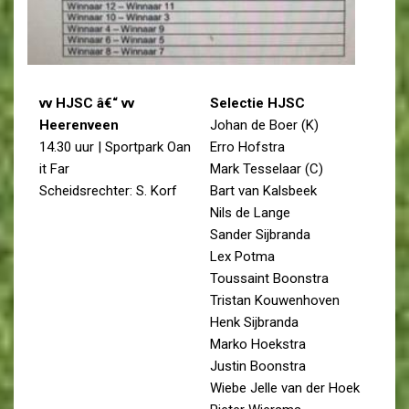
vv HJSC â€“ vv
Selectie HJSC
Heerenveen
Johan de Boer (K)
14.30 uur | Sportpark Oan
Erro Hofstra
it Far
Mark Tesselaar (C)
Scheidsrechter: S. Korf
Bart van Kalsbeek
Nils de Lange
Sander Sijbranda
Lex Potma
Toussaint Boonstra
Tristan Kouwenhoven
Henk Sijbranda
Marko Hoekstra
Justin Boonstra
Wiebe Jelle van der Hoek