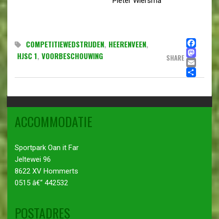
Pieter Wiersma
FA
COMPETITIEWEDSTRIJDEN
,
HEERENVEEN
,
MA
HJSC 1
,
VOORBESCHOUWING
SHARE
EMA
DE
ACCOMMODATIE
Sportpark Oan it Far
Jeltewei 96
8622 XV Hommerts
0515 â€“ 442532
POSTADRES