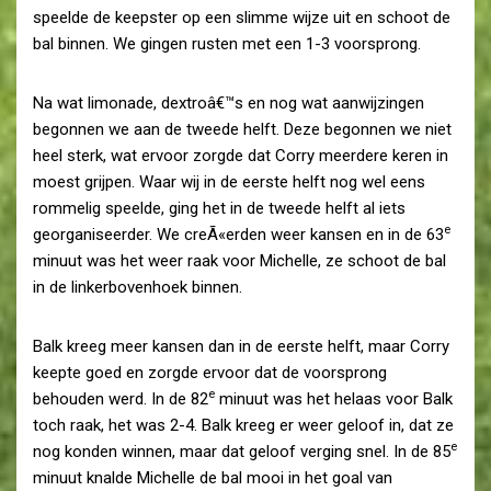
speelde de keepster op een slimme wijze uit en schoot de
bal binnen. We gingen rusten met een 1-3 voorsprong.
Na wat limonade, dextroâ€™s en nog wat aanwijzingen
begonnen we aan de tweede helft. Deze begonnen we niet
heel sterk, wat ervoor zorgde dat Corry meerdere keren in
moest grijpen. Waar wij in de eerste helft nog wel eens
rommelig speelde, ging het in de tweede helft al iets
e
georganiseerder. We creÃ«erden weer kansen en in de 63
minuut was het weer raak voor Michelle, ze schoot de bal
in de linkerbovenhoek binnen.
Balk kreeg meer kansen dan in de eerste helft, maar Corry
keepte goed en zorgde ervoor dat de voorsprong
e
behouden werd. In de 82
minuut was het helaas voor Balk
toch raak, het was 2-4. Balk kreeg er weer geloof in, dat ze
e
nog konden winnen, maar dat geloof verging snel. In de 85
minuut knalde Michelle de bal mooi in het goal van