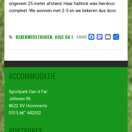
ongeveer 25 meter afstand. Haar hattrick was hierdoor
compleet. We wonnen met 2-5 en we bekeren dus door.
FACEBOO
MASTO
EMAI
DE
BEKERWEDSTRIJDEN
,
HJSC DA 1
SHARE
ACCOMMODATIE
Sportpark Oan it Far
Jeltewei 96
8622 XV Hommerts
0515 â€“ 442532
POSTADRES