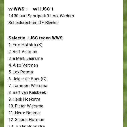
vv WWS 1 – vv HJSC 1
14:30 uur| Sportpark ‘t Loo, Wirdum
Scheidsrechter: D.F. Bleeker
Selectie HJSC tegen WWS
1. Erro Hofstra (K)
2. Bert Veltman
3. â Mark Jaarsma
4. Aizo Veltman
5. Lex Potma
6. Jelger de Boer (C)
7. Lammert Wiersma
8. Bart van Kalsbeek
9. Henk Hoekstra
10. Pieter Wiersma
11. Herre Bosma
12. Siebolt Hofman
13. Justin Boonstra