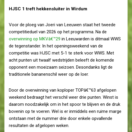
HJSC 1 treft hekkensluiter in Wirdum
Voor de ploeg van Joeri van Leeuwen staat het tweede
competitieduel van 2026 op het programma. Na de
overwinning op MKVâ€™29
in Leeuwarden is ditmaal WWS
de tegenstander. In het openingsweekend van de
competitie was HJSC met 5-1 te sterk voor WWS. Met
acht punten uit twaalf wedstrijden beleeft de komende
opponent een moeizaam seizoen. Desondanks ligt de
traditionele bananenschil weer op de loer.
Door de overwinning van koploper TOPâ€™63 afgelopen
weekend bedraagt het verschil weer drie punten. Winst is
daarom noodzakelijk om in het spoor te blijven en de druk
bovenin op te voeren. Wel is er inmiddels een ruime marge
ontstaan met de nummer drie door enkele opvallende
resultaten de afgelopen weken.