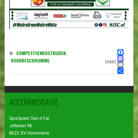
FA
COMPETITIEWEDSTRIJDEN
,
MA
VOORBESCHOUWING
SHARE
EMA
DE
ACCOMMODATIE
Sportpark Oan it Far
Jeltewei 96
8622 XV Hommerts