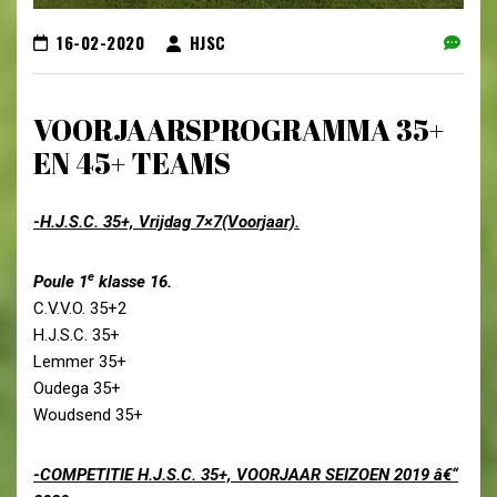
16-02-2020
HJSC
VOORJAARSPROGRAMMA 35+
EN 45+ TEAMS
-H.J.S.C. 35+, Vrijdag 7×7(Voorjaar).
e
Poule 1
klasse 16.
C.V.V.O. 35+2
H.J.S.C. 35+
Lemmer 35+
Oudega 35+
Woudsend 35+
-COMPETITIE H.J.S.C. 35+, VOORJAAR SEIZOEN 2019 â€“