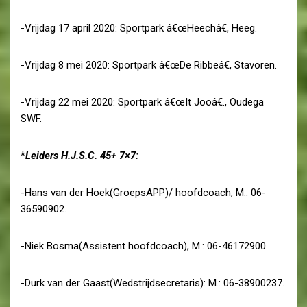
-Vrijdag 17 april 2020: Sportpark â€œHeechâ€, Heeg.
-Vrijdag 8 mei 2020: Sportpark â€œDe Ribbeâ€, Stavoren.
-Vrijdag 22 mei 2020: Sportpark â€œIt Jooâ€., Oudega
SWF.
*
Leiders H.J.S.C. 45+ 7×7:
-Hans van der Hoek(GroepsAPP)/ hoofdcoach, M.: 06-
36590902.
-Niek Bosma(Assistent hoofdcoach), M.: 06-46172900.
-Durk van der Gaast(Wedstrijdsecretaris): M.: 06-38900237.