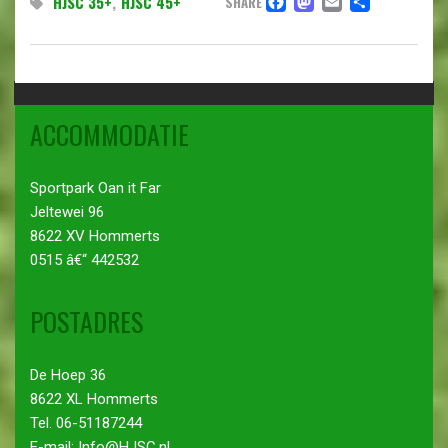
FACEBOOK
MASTODO
EMAIL
DELE
HJSC 35+
,
HJSC 45+
SHARE
ACCOMMODATIE
Sportpark Oan it Far
Jeltewei 96
8622 XV Hommerts
0515 â€“ 442532
POSTADRES
De Hoep 36
8622 XL Hommerts
Tel. 06-51187244
E-mail: Info@HJSC.nl