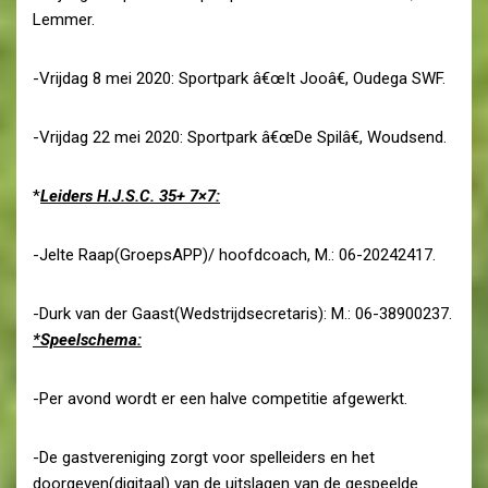
Lemmer.
-Vrijdag 8 mei 2020: Sportpark â€œIt Jooâ€, Oudega SWF.
-Vrijdag 22 mei 2020: Sportpark â€œDe Spilâ€, Woudsend.
*
Leiders H.J.S.C. 35+ 7×7:
-Jelte Raap(GroepsAPP)/ hoofdcoach, M.: 06-20242417.
-Durk van der Gaast(Wedstrijdsecretaris): M.: 06-38900237.
*Speelschema:
-Per avond wordt er een halve competitie afgewerkt.
-De gastvereniging zorgt voor spelleiders en het
doorgeven(digitaal) van de uitslagen van de gespeelde