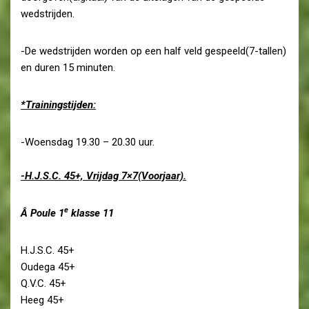
wedstrijden.
-De wedstrijden worden op een half veld gespeeld(7-tallen)
en duren 15 minuten.
*Trainingstijden:
-Woensdag 19.30 – 20.30 uur.
-H.J.S.C. 45+, Vrijdag 7×7(Voorjaar).
e
Â
Poule 1
klasse 11
H.J.S.C. 45+
Oudega 45+
Q.V.C. 45+
Heeg 45+