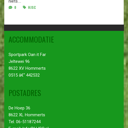
niets....
0
HJSC
ACCOMMODATIE
Sportpark Oan it Far
Jeltewei 96
8622 XV Hommerts
0515 â€“ 442532
POSTADRES
De Hoep 36
8622 XL Hommerts
Tel. 06-51187244