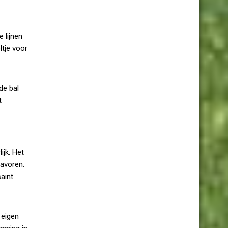
 lijnen
ltje voor
de bal
t
ijk. Het
tavoren.
aint
 eigen