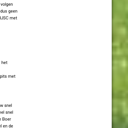
 volgen
 dus geen
 HJSC met
 het
spits met
uw snel
el snel
e Boer
l en de