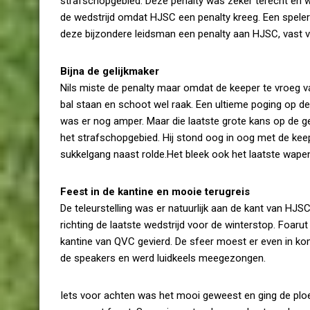
strafschopgebied. Deze penalty was zeker terecht en 
de wedstrijd omdat HJSC een penalty kreeg. Een speler
deze bijzondere leidsman een penalty aan HJSC, vast vo
Bijna de gelijkmaker
Nils miste de penalty maar omdat de keeper te vroeg v
bal staan en schoot wel raak. Een ultieme poging op de
was er nog amper. Maar die laatste grote kans op de ge
het strafschopgebied. Hij stond oog in oog met de ke
sukkelgang naast rolde.Het bleek ook het laatste wapenfe
Feest in de kantine en mooie terugreis
De teleurstelling was er natuurlijk aan de kant van H
richting de laatste wedstrijd voor de winterstop. Foarut
kantine van QVC gevierd. De sfeer moest er even in ko
de speakers en werd luidkeels meegezongen.
Iets voor achten was het mooi geweest en ging de ploe