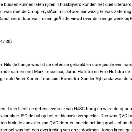
bussen kunnen laten rijden. Thuisblijvers konden het duel uiteraard
uinen was met de Omop FryslÃ¢n microfoon aanwezig Er was zaterdag
r Gaast werd door van Tuinen geÃ¯nterviewd over de roerige week bij
47.30)
. Nils de Lange was uit de defensie gehaald en doorgeschoven naar
ormde samen met Mark Tesselaar, Jarno Hofstra en Erro Hofstra de
nge ook Pieter Kor en Toussaint Boonstra. Sander Sijbranda was de 
allen. Toch bleef de defensieve linie van HJSC hoog en werd de opbo
gevaar als HJSC de bal op het middenveld verspeelde. Dan was QVC he
ten brak de aanvaller van QVC door en snelde richting goal. Johan d
Strampel was het een overtreding van onze doelman. Johan kreeg gee