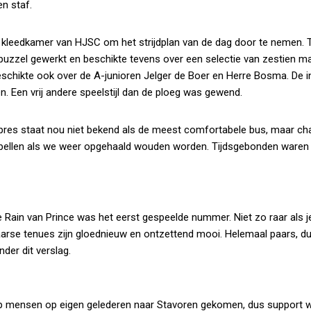
en staf.
 de kleedkamer van HJSC om het strijdplan van de dag door te nemen.
uzzel gewerkt en beschikte tevens over een selectie van zestien ma
chikte ook over de A-junioren Jelger de Boer en Herre Bosma. De in
n. Een vrij andere speelstijl dan de ploeg was gewend.
Expres staat nou niet bekend als de meest comfortabele bus, maar c
n bellen als we weer opgehaald wouden worden. Tijdsgebonden waren
Rain van Prince was het eerst gespeelde nummer. Niet zo raar als j
aarse tenues zijn gloednieuw en ontzettend mooi. Helemaal paars, d
nder dit verslag.
p mensen op eigen gelederen naar Stavoren gekomen, dus support 