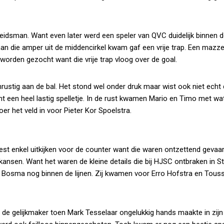
leidsman. Want even later werd een speler van QVC duidelijk binnen de
an die amper uit de middencirkel kwam gaf een vrije trap. Een mazze
worden gezocht want die vrije trap vloog over de goal.
ustig aan de bal. Het stond wel onder druk maar wist ook niet echt 
t een heel lastig spelletje. In de rust kwamen Mario en Timo met wa
r het veld in voor Pieter Kor Spoelstra.
t enkel uitkijken voor de counter want die waren ontzettend gevaarl
kansen. Want het waren de kleine details die bij HJSC ontbraken in S
 Bosma nog binnen de lijnen. Zij kwamen voor Erro Hofstra en Touss
 de gelijkmaker toen Mark Tesselaar ongelukkig hands maakte in zijn