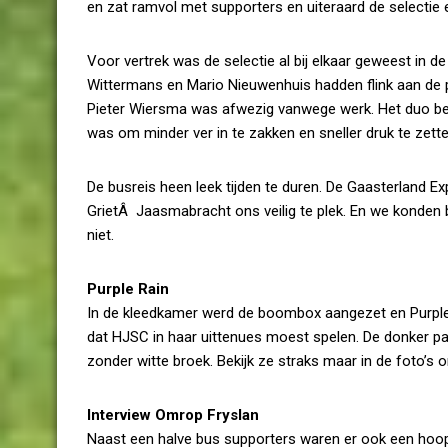
en zat ramvol met supporters en uiteraard de selectie 
Voor vertrek was de selectie al bij elkaar geweest in
Wittermans en Mario Nieuwenhuis hadden flink aan de p
Pieter Wiersma was afwezig vanwege werk. Het duo bes
was om minder ver in te zakken en sneller druk te zette
De busreis heen leek tijden te duren. De Gaasterland 
GrietÂ Jaasmabracht ons veilig te plek. En we konde
niet.
Purple Rain
In de kleedkamer werd de boombox aangezet en Purple 
dat HJSC in haar uittenues moest spelen. De donker p
zonder witte broek. Bekijk ze straks maar in de foto’s o
Interview Omrop Fryslan
Naast een halve bus supporters waren er ook een hoo