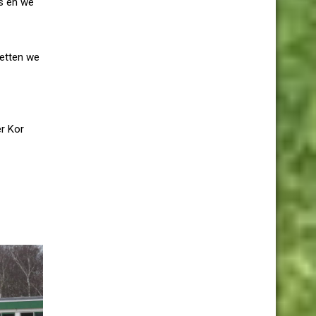
ts en we
zetten we
er Kor