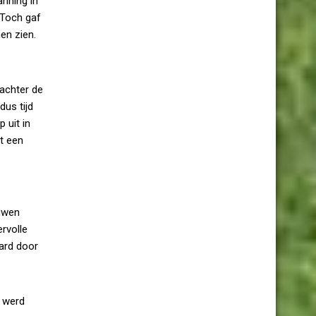
nning in
 Toch gaf
en zien.
achter de
dus tijd
 uit in
t een
ouwen
ervolle
aard door
s werd