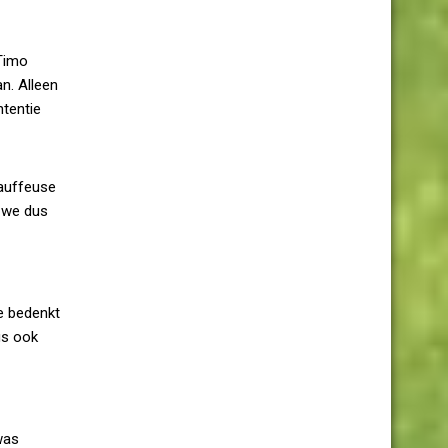
 Timo
n. Alleen
tentie
hauffeuse
 we dus
e bedenkt
us ook
was