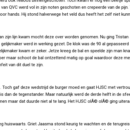
werd ook feilloos binnengeschoten. Toch kwam er nog een beetje spa
 van QVC werd vol in zijn noten geschoten en crepeerde van de pijn.
or hands. Hij stond halverwege het veld dus heeft het zelf niet kunn
an zijn lijn kwam mocht deze over worden genomen. Nu ging Tristan 
 gelijkmaker werd in werking gezet. De klok was de 90 al gepasseerd 
lijkmaker kwam er zeker. Jetze kreeg de bal en speelde zijn man knap
eper maar schoot de bal ontzettend matig op goal waardoor deze me
it van dit duel te zijn.
JSC. Toch gaf deze wedstrijd de burger moed en gaat HJSC met vertr
 is dan de tegenstander. Maar natuurlijk werd de derde helft in de sfe
men maar dat duurde niet al te lang. Het HJSC olÃ© olÃ© ging uiter
g huiswaarts. Griet Jaasma stond keurig te wachten en de terugrei