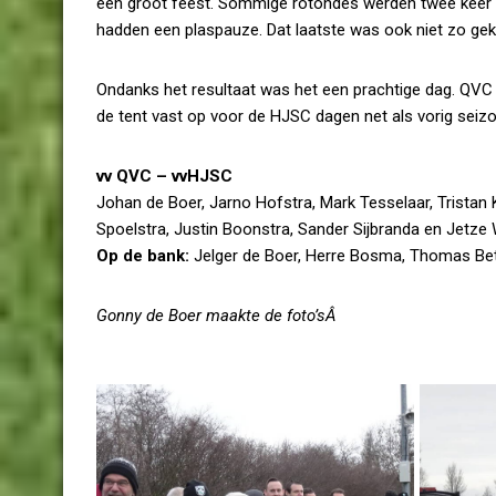
een groot feest. Sommige rotondes werden twee keer g
hadden een plaspauze. Dat laatste was ook niet zo gek
Ondanks het resultaat was het een prachtige dag. QVC
de tent vast op voor de HJSC dagen net als vorig seizoen
vv QVC – vvHJSC
Johan de Boer, Jarno Hofstra, Mark Tesselaar, Tristan
Spoelstra, Justin Boonstra, Sander Sijbranda en Jetze
Op de bank:
Jelger de Boer, Herre Bosma, Thomas Be
Gonny de Boer maakte de foto’sÂ