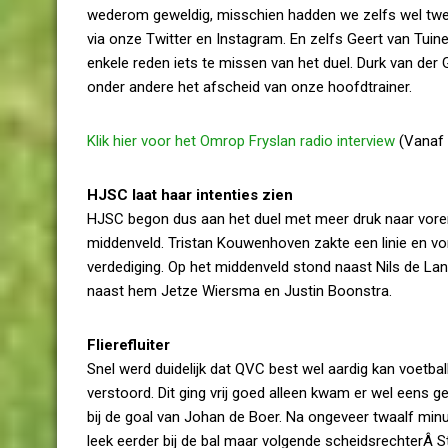
wederom geweldig, misschien hadden we zelfs wel twee 
via onze Twitter en Instagram. En zelfs Geert van T
enkele reden iets te missen van het duel. Durk van de
onder andere het afscheid van onze hoofdtrainer.
Klik hier voor het Omrop Fryslan radio interview
(Vanaf 
HJSC laat haar intenties zien
HJSC begon dus aan het duel met meer druk naar voren
middenveld. Tristan Kouwenhoven zakte een linie en v
verdediging. Op het middenveld stond naast Nils de La
naast hem Jetze Wiersma en Justin Boonstra.
Flierefluiter
Snel werd duidelijk dat QVC best wel aardig kan voetb
verstoord. Dit ging vrij goed alleen kwam er wel eens 
bij de goal van Johan de Boer. Na ongeveer twaalf minu
leek eerder bij de bal maar volgende scheidsrechterÂ 