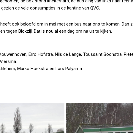
enomen, de box stond kneiterhard, de bus ging van links naar rech
 gezien de vele consumpties in de kantine van QVC.
 heeft ook beloofd om in mei met een bus naar ons te komen. Dan 
 tegen Blokzijl. Dat is nou al een dag om na uit te kijken.
 Kouwenhoven, Erro Hofstra, Nils de Lange, Toussaint Boonstra, Piet
 Wiersma.
thlehem, Marko Hoekstra en Lars Palyama.