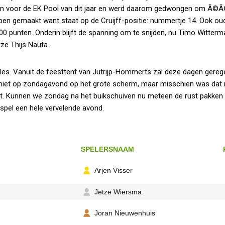
gen in voor de EK Pool van dit jaar en werd daarom gedwongen om Ã©
ebben gemaakt want staat op de Cruijff-positie: nummertje 14. Ook oud
0 punten. Onderin blijft de spanning om te snijden, nu Timo Witterm
tze Thijs Nauta.
ales. Vanuit de feesttent van Jutrijp-Hommerts zal deze dagen gereg
 niet op zondagavond op het grote scherm, maar misschien was dat n
st. Kunnen we zondag na het buikschuiven nu meteen de rust pakken
spel een hele vervelende avond.
SPELERSNAAM
Arjen Visser
Jetze Wiersma
Joran Nieuwenhuis