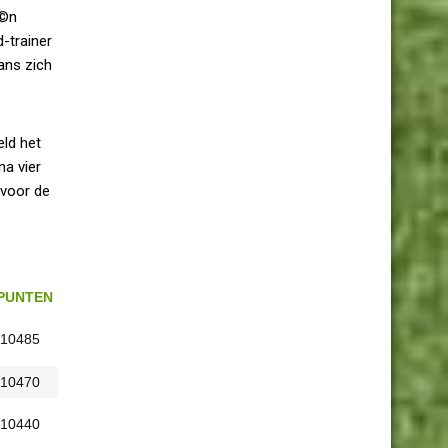
Ã©n
-trainer
ans zich
eld het
a vier
 voor de
PUNTEN
10485
10470
10440