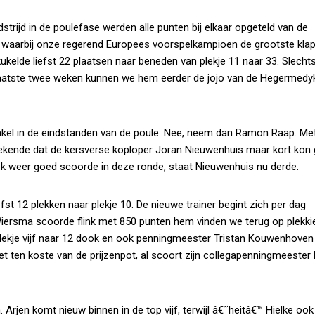
trijd in de poulefase werden alle punten bij elkaar opgeteld van de
d, waarbij onze regerend Europees voorspelkampioen de grootste kla
kelde liefst 22 plaatsen naar beneden van plekje 11 naar 33. Slecht
 laatste twee weken kunnen we hem eerder de jojo van de Hegermedy
el in de eindstanden van de poule. Nee, neem dan Ramon Raap. Met 
tekende dat de kersverse koploper Joran Nieuwenhuis maar kort kon 
ek weer goed scoorde in deze ronde, staat Nieuwenhuis nu derde.
st 12 plekken naar plekje 10. De nieuwe trainer begint zich per dag
Wiersma scoorde flink met 850 punten hem vinden we terug op plekki
plekje vijf naar 12 dook en ook penningmeester Tristan Kouwenhoven
niet ten koste van de prijzenpot, al scoort zijn collegapenningmeester 
 Arjen komt nieuw binnen in de top vijf, terwijl â€˜heitâ€™ Hielke oo