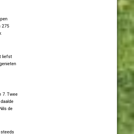
ppen
s 275
k
liefst
genieten
e 7. Twee
 daalde
Nils de
k steeds