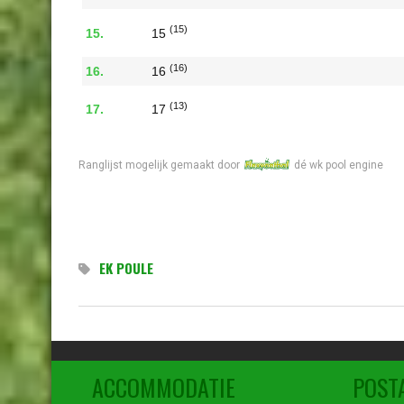
(15)
15
(16)
16
(13)
17
(20)
18
Ranglijst mogelijk gemaakt door
dé wk pool engine
(23)
19
(24)
20
(17)
21
EK POULE
(19)
22
(21)
23
(22)
ACCOMMODATIE
POST
24