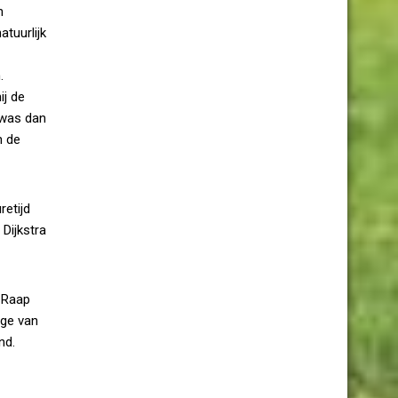
n
tuurlijk
.
ij de
 was dan
n de
retijd
Dijkstra
n Raap
ege van
nd.