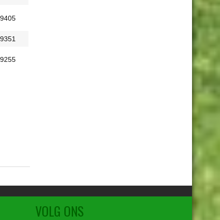
9405
9351
9255
9156
9040
9016
8990
8790
8745
VOLG ONS
8727