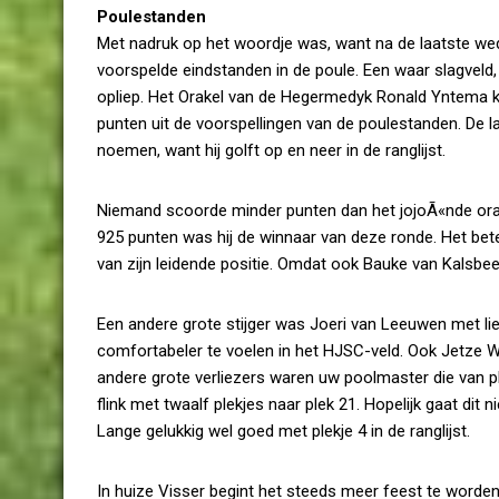
Poulestanden
Met nadruk op het woordje was, want na de laatste weds
voorspelde eindstanden in de poule. Een waar slagvel
opliep. Het Orakel van de Hegermedyk Ronald Yntema ku
punten uit de voorspellingen van de poulestanden. De
noemen, want hij golft op en neer in de ranglijst.
Niemand scoorde minder punten dan het jojoÃ«nde orak
925 punten was hij de winnaar van deze ronde. Het be
van zijn leidende positie. Omdat ook Bauke van Kalsbe
Een andere grote stijger was Joeri van Leeuwen met lief
comfortabeler te voelen in het HJSC-veld. Ook Jetze 
andere grote verliezers waren uw poolmaster die van 
flink met twaalf plekjes naar plek 21. Hopelijk gaat dit 
Lange gelukkig wel goed met plekje 4 in de ranglijst.
In huize Visser begint het steeds meer feest te worden.