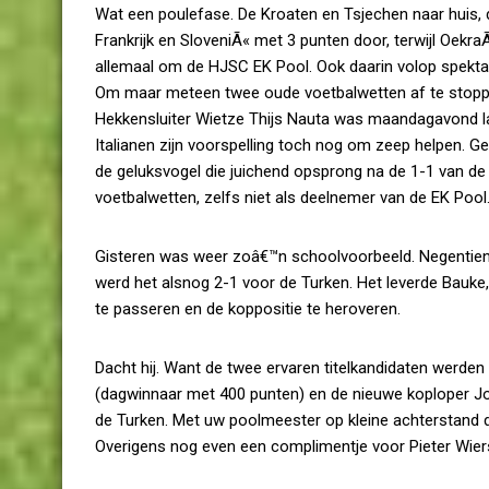
Wat een poulefase. De Kroaten en Tsjechen naar huis, 
Frankrijk en SloveniÃ« met 3 punten door, terwijl Oekra
allemaal om de HJSC EK Pool. Ook daarin volop spekta
Om maar meteen twee oude voetbalwetten af te stoppen. 
Hekkensluiter Wietze Thijs Nauta was maandagavond laa
Italianen zijn voorspelling toch nog om zeep helpen. G
de geluksvogel die juichend opsprong na de 1-1 van de
voetbalwetten, zelfs niet als deelnemer van de EK Pool
Gisteren was weer zoâ€™n schoolvoorbeeld. Negentien pe
werd het alsnog 2-1 voor de Turken. Het leverde Bauke,
te passeren en de koppositie te heroveren.
Dacht hij. Want de twee ervaren titelkandidaten werde
(dagwinnaar met 400 punten) en de nieuwe koploper Jo
de Turken. Met uw poolmeester op kleine achterstand 
Overigens nog even een complimentje voor Pieter Wier