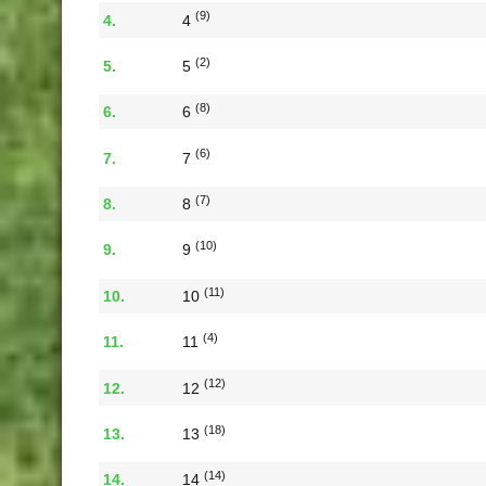
(9)
4
(2)
5
(8)
6
(6)
7
(7)
8
(10)
9
(11)
10
(4)
11
(12)
12
(18)
13
(14)
14