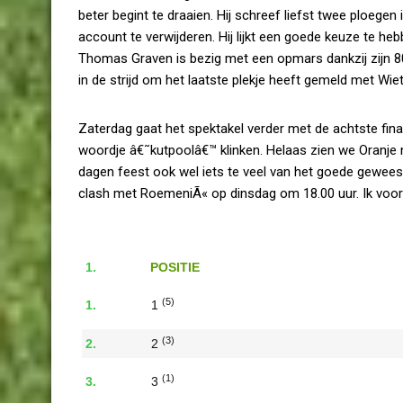
beter begint te draaien. Hij schreef liefst twee ploe
account te verwijderen. Hij lijkt een goede keuze te h
Thomas Graven is bezig met een opmars dankzij zijn 80
in de strijd om het laatste plekje heeft gemeld met Wie
Zaterdag gaat het spektakel verder met de achtste fin
woordje â€˜kutpoolâ€™ klinken. Helaas zien we Oranje
dagen feest ook wel iets te veel van het goede gewee
clash met RoemeniÃ« op dinsdag om 18.00 uur. Ik voor
POSITIE
(5)
1
(3)
2
(1)
3