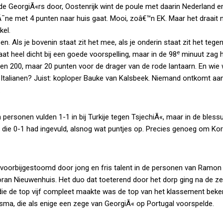
de GeorgiÃ«rs door, Oostenrijk wint de poule met daarin Nederland e
Ã¯ne met 4 punten naar huis gaat. Mooi, zoâ€™n EK. Maar het draait na
kel.
Als je bovenin staat zit het mee, als je onderin staat zit het tegen
e
t heel dicht bij een goede voorspelling, maar in de 98
minuut zag h
een 200, maar 20 punten voor de drager van de rode lantaarn. En wie
 Italianen? Juist: koploper Bauke van Kalsbeek. Niemand ontkomt aa
.
rsonen vulden 1-1 in bij Turkije tegen TsjechiÃ«, maar in de blessu
 die 0-1 had ingevuld, alsnog wat puntjes op. Precies genoeg om Kor 
n voorbijgestoomd door jong en fris talent in de personen van Ramo
ran Nieuwenhuis. Het duo dat toeterend door het dorp ging na de z
die de top vijf compleet maakte was de top van het klassement beke
sma, die als enige een zege van GeorgiÃ« op Portugal voorspelde.