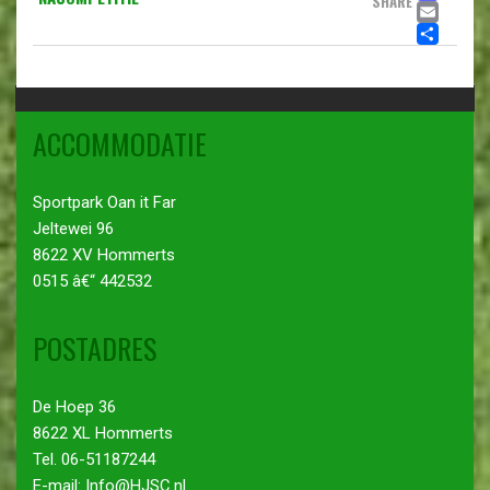
SHARE
EMA
DE
ACCOMMODATIE
Sportpark Oan it Far
Jeltewei 96
8622 XV Hommerts
0515 â€“ 442532
POSTADRES
De Hoep 36
8622 XL Hommerts
Tel. 06-51187244
E-mail: Info@HJSC.nl