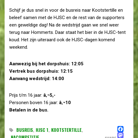
Schijf je dus snel in voor de busreis naar Kootstertille en
beleef samen met de HJSC en de rest van de supporters
een geweldige dag! Na de wedstrijd gaan we snel weer
terug naar Hommerts. Daar staat het bier in de HJSC-tent
koud. Het zijn uiteraard ook de HJSC-dagen komend
weekend.
Aanwezig bij het dorpshuis: 12:05
Vertrek bus dorpshuis: 12:15
Aanvang wedstrijd: 14:00
Prijs t/m 16 jaar:
â‚¬5,-
Personen boven 16 jaar:
â‚¬10
Betalen in de bus.
FA
BUSREIS
,
HJSC 1
,
KOOTSTERTILLE
,
MA
NACOMPETITIE