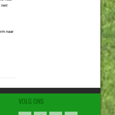
 niet
orm naar
VOLG ONS