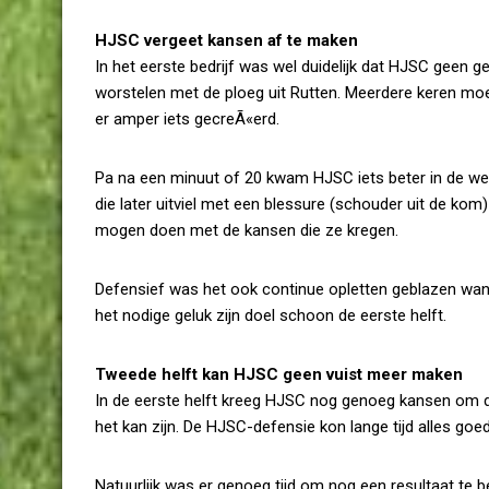
HJSC vergeet kansen af te maken
In het eerste bedrijf was wel duidelijk dat HJSC geen
worstelen met de ploeg uit Rutten. Meerdere keren moe
er amper iets gecreÃ«erd.
Pa na een minuut of 20 kwam HJSC iets beter in de wed
die later uitviel met een blessure (schouder uit de 
mogen doen met de kansen die ze kregen.
Defensief was het ook continue opletten geblazen want
het nodige geluk zijn doel schoon de eerste helft.
Tweede helft kan HJSC geen vuist meer maken
In de eerste helft kreeg HJSC nog genoeg kansen om d
het kan zijn. De HJSC-defensie kon lange tijd alles goe
Natuurlijk was er genoeg tijd om nog een resultaat te 