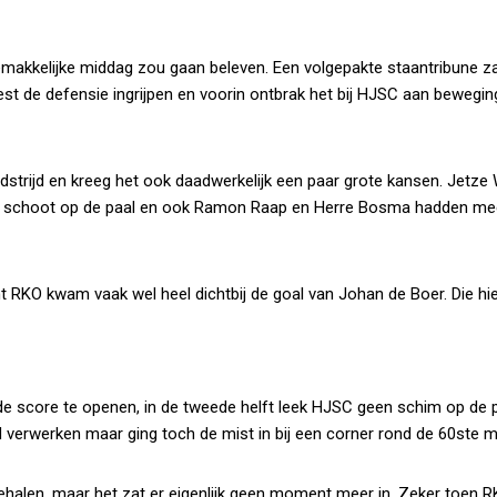
 gemakkelijke middag zou gaan beleven. Een volgepakte staantribune 
st de defensie ingrijpen en voorin ontbrak het bij HJSC aan bewegi
strijd en kreeg het ook daadwerkelijk een paar grote kansen. Jetze
kom) schoot op de paal en ook Ramon Raap en Herre Bosma hadden me
 RKO kwam vaak wel heel dichtbij de goal van Johan de Boer. Die hi
e score te openen, in de tweede helft leek HJSC geen schim op de p
d verwerken maar ging toch de mist in bij een corner rond de 60ste m
behalen, maar het zat er eigenlijk geen moment meer in. Zeker toen 