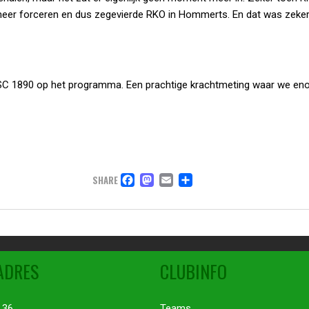
eer forceren en dus zegevierde RKO in Hommerts. En dat was zeker
 LSC 1890 op het programma. Een prachtige krachtmeting waar we en
FACEBOOK
MASTODON
EMAIL
DELEN
SHARE
ADRES
CLUBINFO
 36
Teams