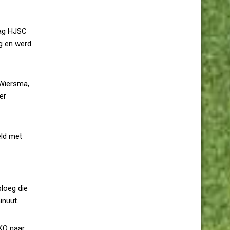
zag HJSC
ng en werd
 Wiersma,
er
eld met
loeg die
inuut.
RKO naar