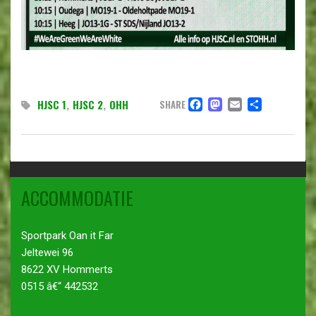
FACEBOOK
MASTODO
EMAIL
DELE
HJSC 1
,
HJSC 2
,
OHH
SHARE
ACCOMMODATIE
Sportpark Oan it Far
Jeltewei 96
8622 XV Hommerts
0515 â€“ 442532