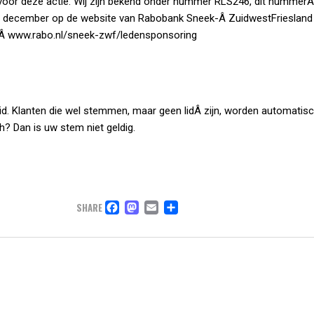
 voor deze actie. Wij zijn bekend onder nummer RLS246, dit nummerÂ
af 1 december op de website van Rabobank Sneek-Â ZuidwestFriesland 
Â www.rabo.nl/sneek-zwf/ledensponsoring
lid. Klanten die wel stemmen, maar geen lidÂ zijn, worden automatisch
? Dan is uw stem niet geldig.
FACEBOOK
MASTODON
EMAIL
DELEN
SHARE