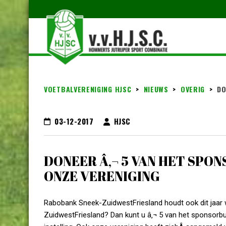
VOETBALVERENIGING HJSC
>
NIEUWS
>
OVERIG
>
DO
03-12-2017
HJSC
DONEER Â‚¬ 5 VAN HET SPO
ONZE VERENIGING
Rabobank Sneek-ZuidwestFriesland houdt ook dit jaar 
ZuidwestFriesland? Dan kunt u â‚¬ 5 van het sponsorbu