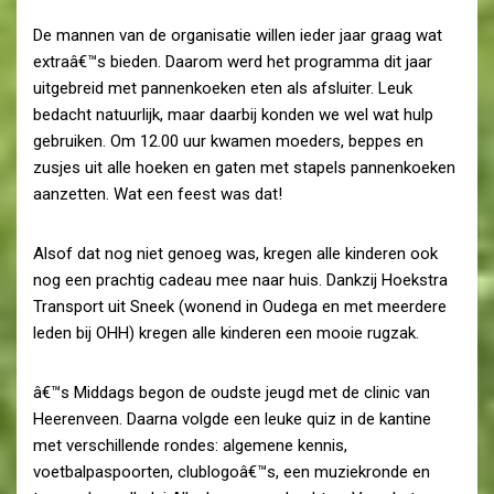
De mannen van de organisatie willen ieder jaar graag wat
extraâ€™s bieden. Daarom werd het programma dit jaar
uitgebreid met pannenkoeken eten als afsluiter. Leuk
bedacht natuurlijk, maar daarbij konden we wel wat hulp
gebruiken. Om 12.00 uur kwamen moeders, beppes en
zusjes uit alle hoeken en gaten met stapels pannenkoeken
aanzetten. Wat een feest was dat!
Alsof dat nog niet genoeg was, kregen alle kinderen ook
nog een prachtig cadeau mee naar huis. Dankzij Hoekstra
Transport uit Sneek (wonend in Oudega en met meerdere
leden bij OHH) kregen alle kinderen een mooie rugzak.
â€™s Middags begon de oudste jeugd met de clinic van
Heerenveen. Daarna volgde een leuke quiz in de kantine
met verschillende rondes: algemene kennis,
voetbalpaspoorten, clublogoâ€™s, een muziekronde en