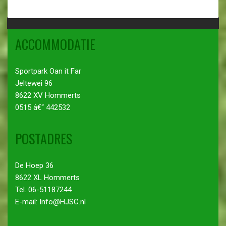
ACCOMMODATIE
Sportpark Oan it Far
Jeltewei 96
8622 XV Hommerts
0515 â€“ 442532
POSTADRES
De Hoep 36
8622 XL Hommerts
Tel. 06-51187244
E-mail: Info@HJSC.nl