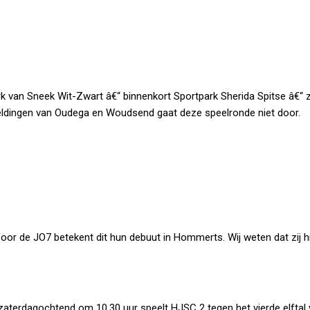
rk van Sneek Wit-Zwart â€“ binnenkort Sportpark Sherida Spitse â€“ 
ldingen van Oudega en Woudsend gaat deze speelronde niet door.
Voor de JO7 betekent dit hun debuut in Hommerts. Wij weten dat zij h
 zaterdagochtend om 10.30 uur speelt HJSC 2 tegen het vierde elftal