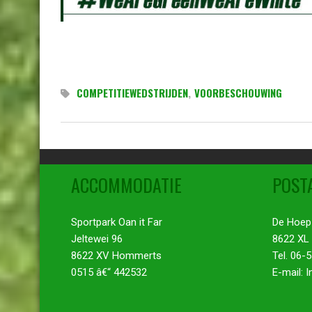
COMPETITIEWEDSTRIJDEN
,
VOORBESCHOUWING
ACCOMMODATIE
POST
Sportpark Oan it Far
De Hoep
Jeltewei 96
8622 XL
8622 XV Hommerts
Tel. 06-
0515 â€“ 442532
E-mail: 