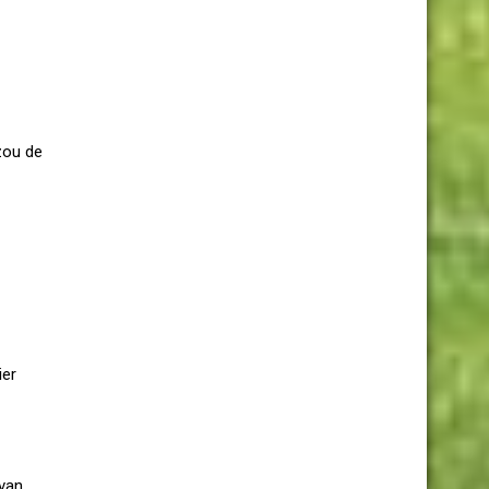
zou de
ier
 van