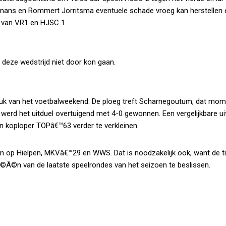
rmans en Rommert Jorritsma eventuele schade vroeg kan herstellen 
n van VR1 en HJSC 1.
 deze wedstrijd niet door kon gaan.
uk van het voetbalweekend. De ploeg treft Scharnegoutum, dat mom
p werd het uitduel overtuigend met 4-0 gewonnen. Een vergelijkbare ui
n koploper TOPâ€™63 verder te verkleinen.
op Hielpen, MKVâ€™29 en WWS. Dat is noodzakelijk ook, want de tit
 Ã©Ã©n van de laatste speelrondes van het seizoen te beslissen.