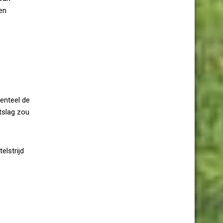
en
enteel de
tslag zou
elstrijd