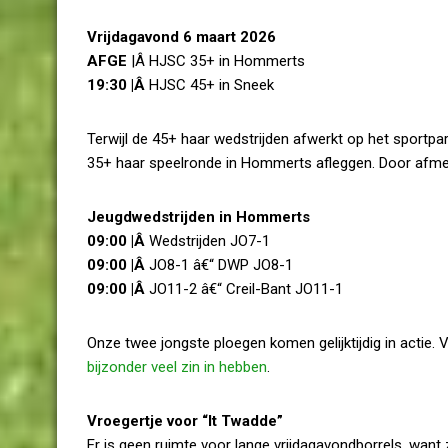
Vrijdagavond 6 maart 2026
AFGE
|Â HJSC 35+ in Hommerts
19:30 |Â
HJSC 45+ in Sneek
Terwijl de 45+ haar wedstrijden afwerkt op het sportpa
35+ haar speelronde in Hommerts afleggen. Door afme
Jeugdwedstrijden in Hommerts
09:00 |Â
Wedstrijden JO7-1
09:00 |Â
JO8-1 â€“ DWP JO8-1
09:00 |Â
JO11-2 â€“ Creil-Bant JO11-1
Onze twee jongste ploegen komen gelijktijdig in actie. 
bijzonder veel zin in hebben
.
Vroegertje voor “It Twadde”
Er is geen ruimte voor lange vrijdagavondborrels, want