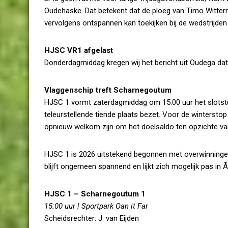
Oudehaske. Dat betekent dat de ploeg van Timo Witte
vervolgens ontspannen kan toekijken bij de wedstrijde
HJSC VR1 afgelast
Donderdagmiddag kregen wij het bericht uit Oudega dat
Vlaggenschip treft Scharnegoutum
HJSC 1 vormt zaterdagmiddag om 15.00 uur het slotst
teleurstellende tiende plaats bezet. Voor de wintersto
opnieuw welkom zijn om het doelsaldo ten opzichte va
HJSC 1 is 2026 uitstekend begonnen met overwinningen 
blijft ongemeen spannend en lijkt zich mogelijk pas in
HJSC 1 – Scharnegoutum 1
15:00 uur | Sportpark Oan it Far
Scheidsrechter: J. van Eijden