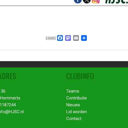
FACEBOOK
MASTODON
EMAIL
DELEN
SHARE
ADRES
CLUBINFO
 36
Teams
 Hommerts
Contributie
51187244
Nieuws
Info@HJSC.nl
Lid worden
Contact