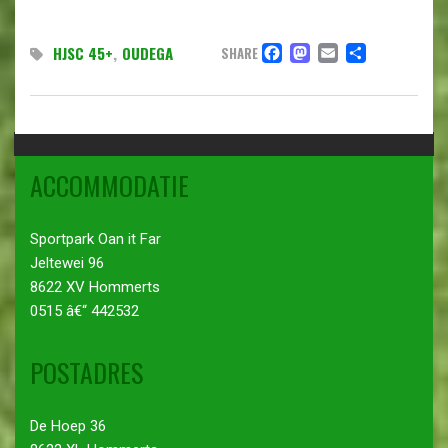
FACEBOOK
MASTODO
EMAIL
DELEN
HJSC 45+
,
OUDEGA
SHARE
ACCOMMODATIE
Sportpark Oan it Far
Jeltewei 96
8622 XV Hommerts
0515 â€“ 442532
POSTADRES
De Hoep 36