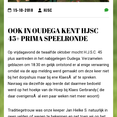
15-10-2018
HJSC
OOK IN OUDEGA KENT HJSC
45+ PRIMA SPEELRONDE
Op vrijdagavond de twaalfde oktober mocht H.J.S.C. 45
plus aantreden in het nabijgelegen Oudega. Verzamelen
geblazen om 18.30 en gelijk ontstond er al enige verwarring
omdat via de app melding werd gemaakt om deze keer niet
bij het dorpshuis maar bij ene KlaesÂ af te spreken.
Navraag via diezelfde app leerde dat daarmee bedoeld
werd op het hoekje van de Hoep bij Klaes Gerbrandy.( die
daar overigensÂ al een paar weken niet meer woont)
Traditiegetrouw was onze keeper Jan Hielke S. natuurlijk in
geen velden of wegen te bekennen en net toen wij op het