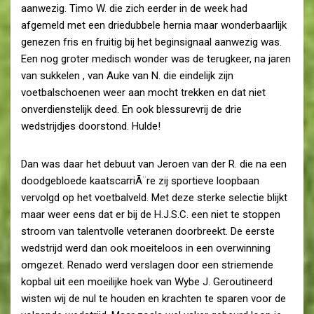
aanwezig. Timo W. die zich eerder in de week had
afgemeld met een driedubbele hernia maar wonderbaarlijk
genezen fris en fruitig bij het beginsignaal aanwezig was.
Een nog groter medisch wonder was de terugkeer, na jaren
van sukkelen , van Auke van N. die eindelijk zijn
voetbalschoenen weer aan mocht trekken en dat niet
onverdienstelijk deed. En ook blessurevrij de drie
wedstrijdjes doorstond. Hulde!
Dan was daar het debuut van Jeroen van der R. die na een
doodgebloede kaatscarriÃ¨re zij sportieve loopbaan
vervolgd op het voetbalveld. Met deze sterke selectie blijkt
maar weer eens dat er bij de H.J.S.C. een niet te stoppen
stroom van talentvolle veteranen doorbreekt. De eerste
wedstrijd werd dan ook moeiteloos in een overwinning
omgezet. Renado werd verslagen door een striemende
kopbal uit een moeilijke hoek van Wybe J. Geroutineerd
wisten wij de nul te houden en krachten te sparen voor de