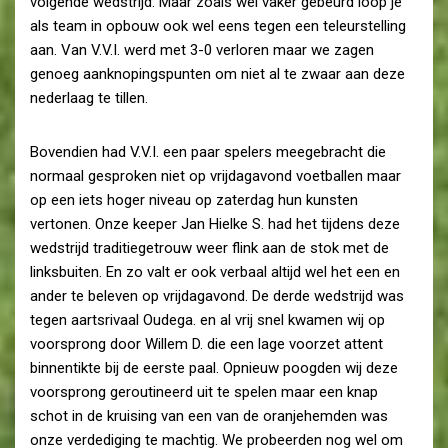
volgende wedstrijd. Maar zoals wel vaker gebeurd loop je
als team in opbouw ook wel eens tegen een teleurstelling
aan. Van V.V.I. werd met 3-0 verloren maar we zagen
genoeg aanknopingspunten om niet al te zwaar aan deze
nederlaag te tillen.
Bovendien had V.V.I. een paar spelers meegebracht die
normaal gesproken niet op vrijdagavond voetballen maar
op een iets hoger niveau op zaterdag hun kunsten
vertonen. Onze keeper Jan Hielke S. had het tijdens deze
wedstrijd traditiegetrouw weer flink aan de stok met de
linksbuiten. En zo valt er ook verbaal altijd wel het een en
ander te beleven op vrijdagavond. De derde wedstrijd was
tegen aartsrivaal Oudega. en al vrij snel kwamen wij op
voorsprong door Willem D. die een lage voorzet attent
binnentikte bij de eerste paal. Opnieuw poogden wij deze
voorsprong geroutineerd uit te spelen maar een knap
schot in de kruising van een van de oranjehemden was
onze verdediging te machtig. We probeerden nog wel om