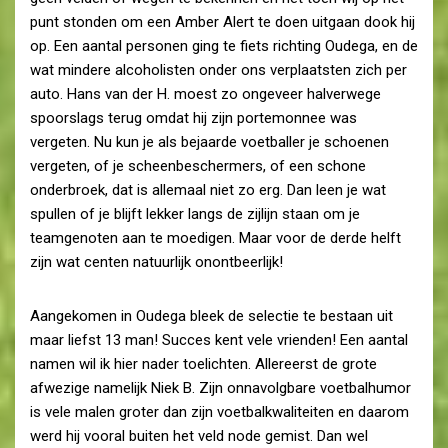
punt stonden om een Amber Alert te doen uitgaan dook hij
op. Een aantal personen ging te fiets richting Oudega, en de
wat mindere alcoholisten onder ons verplaatsten zich per
auto. Hans van der H. moest zo ongeveer halverwege
spoorslags terug omdat hij zijn portemonnee was
vergeten. Nu kun je als bejaarde voetballer je schoenen
vergeten, of je scheenbeschermers, of een schone
onderbroek, dat is allemaal niet zo erg. Dan leen je wat
spullen of je blijft lekker langs de zijlijn staan om je
teamgenoten aan te moedigen. Maar voor de derde helft
zijn wat centen natuurlijk onontbeerlijk!
Aangekomen in Oudega bleek de selectie te bestaan uit
maar liefst 13 man! Succes kent vele vrienden! Een aantal
namen wil ik hier nader toelichten. Allereerst de grote
afwezige namelijk Niek B. Zijn onnavolgbare voetbalhumor
is vele malen groter dan zijn voetbalkwaliteiten en daarom
werd hij vooral buiten het veld node gemist. Dan wel