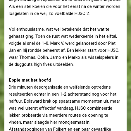
Als een stel koeien die voor het eerst na de winter worden
losgelaten in de wei, zo voetbalde HJSC 2.
Vol enthousiasme, wat wel betekende dat het wat te
gehaast ging. Toen de rust wat wederkeerde in het elftal,
volgde al snel de 1-0. Mark V. werd gelanceerd door Piet
Jan en hij rondde beheerst af. Een lekker start voor HJSC,
waar Thomas, Collin, Jarno en Marko als wisselspelers in
de duggouts high fives uitdeelden.
Eppie met het hoofd
Drie minuten desorganisatie en weifelende optredens
resulteerden echter in een 1-2 achterstand nog voor het
halfuur. Bolsward brak op spaarzame momenten uit, maar
was wel uiterst effectief vandaag. HJSC combineerde
lekker, probeerde via meerdere routes de opening te
vinden, maar slaagde hier mondjesmaat in.
Afstandspogingen van Folkert en een paar gevaarlijke