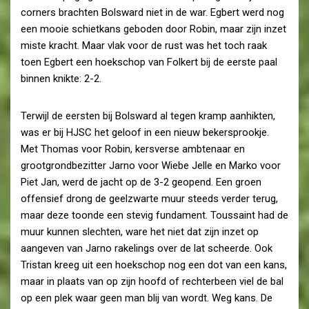
corners brachten Bolsward niet in de war. Egbert werd nog
een mooie schietkans geboden door Robin, maar zijn inzet
miste kracht. Maar vlak voor de rust was het toch raak
toen Egbert een hoekschop van Folkert bij de eerste paal
binnen knikte: 2-2.
Terwijl de eersten bij Bolsward al tegen kramp aanhikten,
was er bij HJSC het geloof in een nieuw bekersprookje.
Met Thomas voor Robin, kersverse ambtenaar en
grootgrondbezitter Jarno voor Wiebe Jelle en Marko voor
Piet Jan, werd de jacht op de 3-2 geopend. Een groen
offensief drong de geelzwarte muur steeds verder terug,
maar deze toonde een stevig fundament. Toussaint had de
muur kunnen slechten, ware het niet dat zijn inzet op
aangeven van Jarno rakelings over de lat scheerde. Ook
Tristan kreeg uit een hoekschop nog een dot van een kans,
maar in plaats van op zijn hoofd of rechterbeen viel de bal
op een plek waar geen man blij van wordt. Weg kans. De