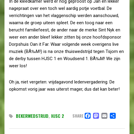
In de kleedkamer werd er nog geproost op Jan en lekker
nagepraat over een toch wel aardig potje voetbal. De
verrichtingen van het vlaggenschip werden aanschouwd,
waarna de groep uiteen spleet. De een toog naar een
berucht familiefeest, de ander naar de merke Sint Nyk en
weer een ander bleef lekker zitten bij onze hoofdsponsor
Dorpshuis Oan it Far. Waar volgende week overigens live
muziek (BÃ‰M!) is na onze thuiswedstrijd tegen Tsjom en
de derby tussen HJSC 1 en Woudsend 1. BÃ‰M! We zijn
weer los!
Oh ja, niet vergeten: vrijdagavond ledenvergadering. De
opkomst vorig jaar was uiterst mager, dus dat kan beter!
FACEBOOK
MASTOD
EMAIL
DEL
BEKERWEDSTRIJD
,
HJSC 2
SHARE