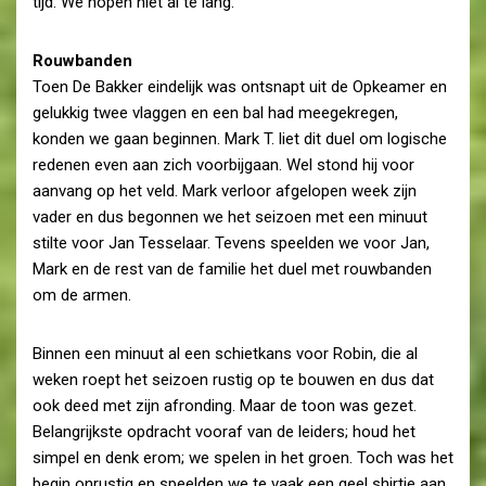
tijd. We hopen niet al te lang.
Rouwbanden
Toen De Bakker eindelijk was ontsnapt uit de Opkeamer en
gelukkig twee vlaggen en een bal had meegekregen,
konden we gaan beginnen. Mark T. liet dit duel om logische
redenen even aan zich voorbijgaan. Wel stond hij voor
aanvang op het veld. Mark verloor afgelopen week zijn
vader en dus begonnen we het seizoen met een minuut
stilte voor Jan Tesselaar. Tevens speelden we voor Jan,
Mark en de rest van de familie het duel met rouwbanden
om de armen.
Binnen een minuut al een schietkans voor Robin, die al
weken roept het seizoen rustig op te bouwen en dus dat
ook deed met zijn afronding. Maar de toon was gezet.
Belangrijkste opdracht vooraf van de leiders; houd het
simpel en denk erom; we spelen in het groen. Toch was het
begin onrustig en speelden we te vaak een geel shirtje aan.