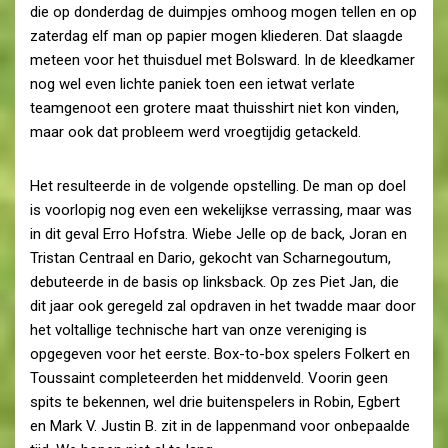
die op donderdag de duimpjes omhoog mogen tellen en op
zaterdag elf man op papier mogen kliederen. Dat slaagde
meteen voor het thuisduel met Bolsward. In de kleedkamer
nog wel even lichte paniek toen een ietwat verlate
teamgenoot een grotere maat thuisshirt niet kon vinden,
maar ook dat probleem werd vroegtijdig getackeld.
Het resulteerde in de volgende opstelling. De man op doel
is voorlopig nog even een wekelijkse verrassing, maar was
in dit geval Erro Hofstra. Wiebe Jelle op de back, Joran en
Tristan Centraal en Dario, gekocht van Scharnegoutum,
debuteerde in de basis op linksback. Op zes Piet Jan, die
dit jaar ook geregeld zal opdraven in het twadde maar door
het voltallige technische hart van onze vereniging is
opgegeven voor het eerste. Box-to-box spelers Folkert en
Toussaint completeerden het middenveld. Voorin geen
spits te bekennen, wel drie buitenspelers in Robin, Egbert
en Mark V. Justin B. zit in de lappenmand voor onbepaalde