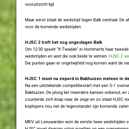
vooruitzicht ligt.
Maar eerst staat de wedstrijd tegen Balk centraal. De 
voor de komende wedstrijden.
HJSC 2 treft het nog ongeslagen Balk
Om 12:30 speelt “It Twadde” in Hommerts haar tweede w
wedstrijden en wist die ook beide te winnen.
HJSC 2 ve
Die punten gaan er ongetwijfeld nog komen want de n
HJSC 1 moet na zeperd in Bakhuizen meteen in de
Na een uitstekende competitiestart met een 5-1 overw
Bakhuizen. De ploeg liet meerdere kansen onbenut, en zoa
counterde zich knap naar de zege en zo staat HJSC in
koplopers nou net de tegenstander zijn komende zater
MKV uit Leeuwarden won de eerste twee wedstrijden v
HJSC moet daarom volop inzetten op een overwinning o