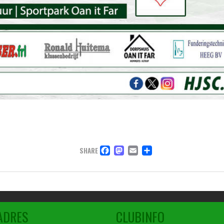
FACEBOOK
MASTODON
EMAIL
DELEN
SHARE
ADRES
CLUBINFO