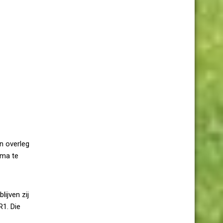
n overleg
ima te
ijven zij
R1. Die