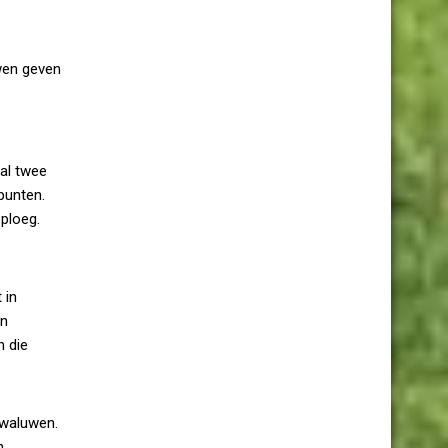
uwen geven
 al twee
punten.
ploeg.
 in
en
n die
zwaluwen.
n