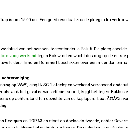
aftrap is om 15:00 uur. Een goed resultaat zou de ploeg extra vertro
edstrijd van het seizoen, tegenstander is Balk 5. Die ploeg speelde
rloor vorig weekend
tegen Bolsward en wacht dus nog op de eerste 
ieuwe leiders Timo en Rommert beschikken over een meer dan prima 
 achtervolging
inning op WWS, ging HJSC 1 afgelopen weekend verrassend onderuit
ls vaak het geval is: wie zelf niet scoort, krijgt het tegen. Bakhuiz
eens op achterstand ten opzichte van de koplopers. Laat Ã©Ã©n va
dag.
an Beetgum en TOP’63 en staat op doelsaldo tweede, achter Oever
m aan te blijven haken bij de koplopers. De nederlaag van afgelope