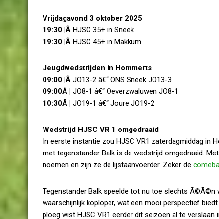
Vrijdagavond 3 oktober 2025
19:30 |Â
HJSC 35+ in Sneek
19:30 |Â
HJSC 45+ in Makkum
Jeugdwedstrijden in Hommerts
09:00 |Â
JO13-2 â€“ ONS Sneek JO13-3
09:00Â |
JO8-1 â€“ Oeverzwaluwen JO8-1
10:30Â |
JO19-1 â€“ Joure JO19-2
Wedstrijd HJSC VR 1 omgedraaid
In eerste instantie zou HJSC VR1 zaterdagmiddag in Hom
met tegenstander Balk is de wedstrijd omgedraaid. Met
noemen en zijn ze de lijstaanvoerder. Zeker de
comeba
Tegenstander Balk speelde tot nu toe slechts Ã©Ã©n wed
waarschijnlijk koploper, wat een mooi perspectief bied
ploeg wist HJSC VR1 eerder dit seizoen al te verslaan 