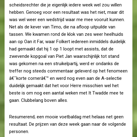
scheidsrechter die je eigenlijk iedere week wel zou willen
hebben. Genoeg voor een resultaat was het niet, maar dit
was wel weer een wedstrijd waar me mee vooruit kunnen.
Net als de kever van Timo, die na afloop uitpuilde van
tassen. We kwamen rond de klok van zes weer heelhuids
aan op Oan it Far, waar Folkert iedereen inmiddels duidelijk
had gemaakt dat hij 1 op 1 loopt met assists, dat de
zwevende kopgoal van Piet Jan waarschijnlijk tot stand
was gekomen na een struikelpartij, werd er ondanks de
treffer nog steeds commentaar geleverd op het fenomeen
â€˜korte cornerâ€™ en werd nog even aan de A-selectie
duidelijk gemaakt dat het voor Herre misschien wel het
beste is om nog een aantal weken met It Twadde mee te
gaan. Clubbelang boven alles.
Resumerend; een mooie voetbaldag met helaas net geen
resultaat. De prijzen van deze week gaan naar de volgende
personen.