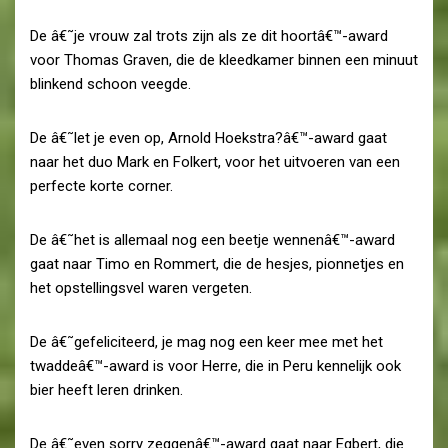
De â€˜je vrouw zal trots zijn als ze dit hoortâ€™-award
voor Thomas Graven, die de kleedkamer binnen een minuut
blinkend schoon veegde.
De â€˜let je even op, Arnold Hoekstra?â€™-award gaat
naar het duo Mark en Folkert, voor het uitvoeren van een
perfecte korte corner.
De â€˜het is allemaal nog een beetje wennenâ€™-award
gaat naar Timo en Rommert, die de hesjes, pionnetjes en
het opstellingsvel waren vergeten.
De â€˜gefeliciteerd, je mag nog een keer mee met het
twaddeâ€™-award is voor Herre, die in Peru kennelijk ook
bier heeft leren drinken.
De â€˜even sorry zeggenâ€™-award gaat naar Egbert, die