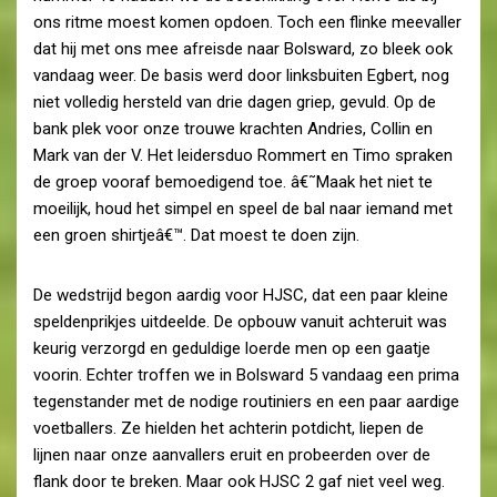
ons ritme moest komen opdoen. Toch een flinke meevaller
dat hij met ons mee afreisde naar Bolsward, zo bleek ook
vandaag weer. De basis werd door linksbuiten Egbert, nog
niet volledig hersteld van drie dagen griep, gevuld. Op de
bank plek voor onze trouwe krachten Andries, Collin en
Mark van der V. Het leidersduo Rommert en Timo spraken
de groep vooraf bemoedigend toe. â€˜Maak het niet te
moeilijk, houd het simpel en speel de bal naar iemand met
een groen shirtjeâ€™. Dat moest te doen zijn.
De wedstrijd begon aardig voor HJSC, dat een paar kleine
speldenprikjes uitdeelde. De opbouw vanuit achteruit was
keurig verzorgd en geduldige loerde men op een gaatje
voorin. Echter troffen we in Bolsward 5 vandaag een prima
tegenstander met de nodige routiniers en een paar aardige
voetballers. Ze hielden het achterin potdicht, liepen de
lijnen naar onze aanvallers eruit en probeerden over de
flank door te breken. Maar ook HJSC 2 gaf niet veel weg.