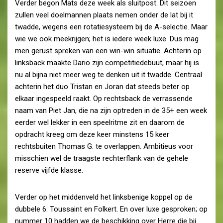
Verder begon Mats deze week als sluitpost. Dit seizoen
zullen veel doelmannen plaats nemen onder de lat bij it
twadde, wegens een rotatiesysteem bij de A-selectie. Maar
wie we ook meekrijgen; het is iedere week luxe. Dus mag
men gerust spreken van een win-win situatie. Achterin op
linksback maakte Dario zijn competitiedebuut, maar hij is
nu al bijna niet meer weg te denken uit it twadde. Centraal
achterin het duo Tristan en Joran dat steeds beter op
elkaar ingespeeld raakt. Op rechtsback de verrassende
naam van Piet Jan, die na zijn optreden in de 35+ een week
eerder wel lekker in een speelritme zit en daarom de
opdracht kreeg om deze keer minstens 15 keer
rechtsbuiten Thomas G. te overlappen. Ambitieus voor
misschien wel de traagste rechterflank van de gehele
reserve vijfde klasse.
Verder op het middenveld het linksbenige koppel op de
dubbele 6: Toussaint en Folkert. En over luxe gesproken; op
nummer 10 hadden we de beschikking over Herre die bij