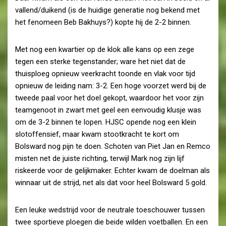
vallend/duikend (is de huidige generatie nog bekend met
het fenomeen Beb Bakhuys?) kopte hij de 2-2 binnen.
Met nog een kwartier op de klok alle kans op een zege
tegen een sterke tegenstander; ware het niet dat de
thuisploeg opnieuw veerkracht toonde en vlak voor tijd
opnieuw de leiding nam: 3-2. Een hoge voorzet werd bij de
tweede paal voor het doel gekopt, waardoor het voor zijn
teamgenoot in zwart met geel een eenvoudig klusje was
om de 3-2 binnen te lopen. HJSC opende nog een klein
slotoffensief, maar kwam stootkracht te kort om
Bolsward nog pijn te doen. Schoten van Piet Jan en Remco
misten net de juiste richting, terwijl Mark nog zijn lijf
riskeerde voor de gelijkmaker. Echter kwam de doelman als
winnaar uit de strijd, net als dat voor heel Bolsward 5 gold.
Een leuke wedstrijd voor de neutrale toeschouwer tussen
twee sportieve ploegen die beide wilden voetballen. En een