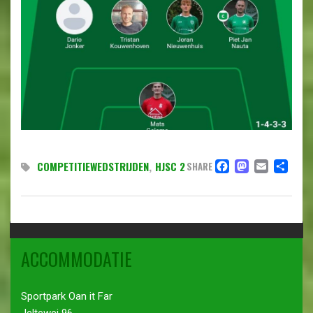
FACEBO
MAST
EMAI
DE
COMPETITIEWEDSTRIJDEN
,
HJSC 2
SHARE
ACCOMMODATIE
Sportpark Oan it Far
Jeltewei 96