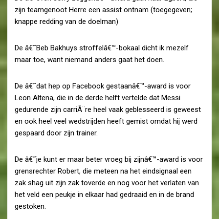
zijn teamgenoot Herre een assist ontnam (toegegeven;
knappe redding van de doelman)
De â€˜Beb Bakhuys stroffelâ€™-bokaal dicht ik mezelf
maar toe, want niemand anders gaat het doen.
De â€˜dat hep op Facebook gestaanâ€™-award is voor
Leon Altena, die in de derde helft vertelde dat Messi
gedurende zijn carriÃ¨re heel vaak geblesseerd is geweest
en ook heel veel wedstrijden heeft gemist omdat hij werd
gespaard door zijn trainer.
De â€˜je kunt er maar beter vroeg bij zijnâ€™-award is voor
grensrechter Robert, die meteen na het eindsignaal een
zak shag uit zijn zak toverde en nog voor het verlaten van
het veld een peukje in elkaar had gedraaid en in de brand
gestoken.