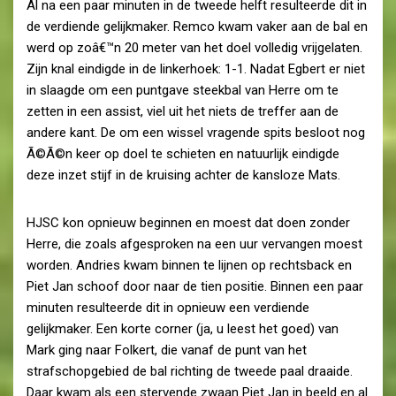
Al na een paar minuten in de tweede helft resulteerde dit in
de verdiende gelijkmaker. Remco kwam vaker aan de bal en
werd op zoâ€™n 20 meter van het doel volledig vrijgelaten.
Zijn knal eindigde in de linkerhoek: 1-1. Nadat Egbert er niet
in slaagde om een puntgave steekbal van Herre om te
zetten in een assist, viel uit het niets de treffer aan de
andere kant. De om een wissel vragende spits besloot nog
Ã©Ã©n keer op doel te schieten en natuurlijk eindigde
deze inzet stijf in de kruising achter de kansloze Mats.
HJSC kon opnieuw beginnen en moest dat doen zonder
Herre, die zoals afgesproken na een uur vervangen moest
worden. Andries kwam binnen te lijnen op rechtsback en
Piet Jan schoof door naar de tien positie. Binnen een paar
minuten resulteerde dit in opnieuw een verdiende
gelijkmaker. Een korte corner (ja, u leest het goed) van
Mark ging naar Folkert, die vanaf de punt van het
strafschopgebied de bal richting de tweede paal draaide.
Daar kwam als een stervende zwaan Piet Jan in beeld en al